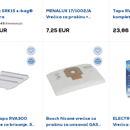
ux SRK1S s-bag®
MENALUX 17/1002/A
Tapo RV
ra
Vrećica za prašinu +
komplet
mikrofilter
usisava
4.5
(4
evaluacija
)
EUR
7,25 EUR
23,86
Tapo RVA300
Bosch filcane vrećice za
ELECTR
e za brisanje, 3
prašinu za usisavač GAS
Vrećica