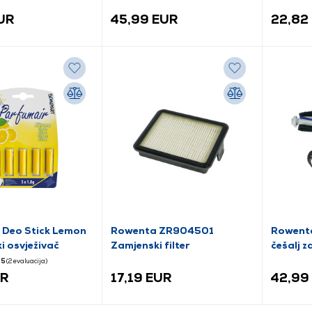
35, 5 komada
(2607432037)
EUR
45,99 EUR
22,82
 Deo Stick Lemon
Rowenta ZR904501
Rowenta
 osvježivač
Zamjenski filter
češalj z
5
(2
evaluacija
)
UR
17,19 EUR
42,99