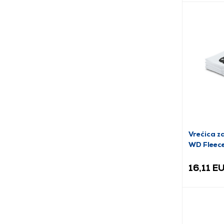
Vrećica z
WD Fleece
16,11 E