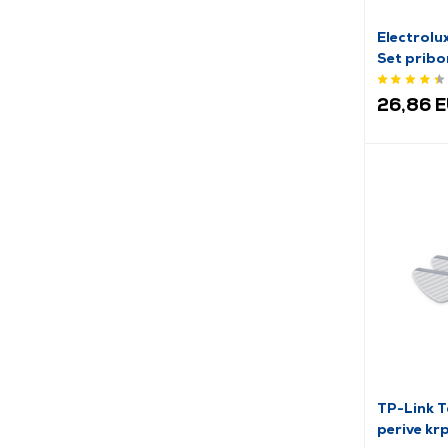
Electrol
Set pribo
26,86 
TP-Link 
perive krp