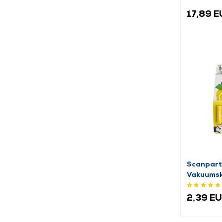
kom.
17,89 
Scanpart
Vakuumski
2,39 E