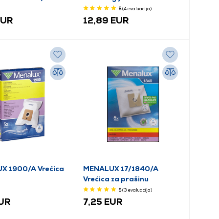
prašinu, 4 kom
5
(4
evaluacija
)
EUR
12,89 EUR
X 1900/A Vrećica
MENALUX 17/1840/A
Vrećica za prašinu
mikrofilter+filter
5
(3
evaluacija
)
EUR
7,25 EUR