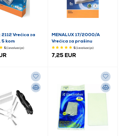
 2112 Vrećica za
MENALUX 17/2000/A
, 5 kom
Vrećica za prašinu
5
(1
evaluacija
)
5
(1
evaluacija
)
EUR
7,25 EUR