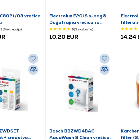
FC8021/03 vrećica
Electrolux E201S s-bag®
Electro
u
Dugotrajna vrećica za
filtera 
prašinu, 4 kom
5
(3
evaluacija
)
5
(3
evaluacija
)
UR
10,20 EUR
14,24
BZWDSET
Bosch BBZWD4BAG
Karcher
t + sredstvo
AquaWash & Clean vrećica
filter (