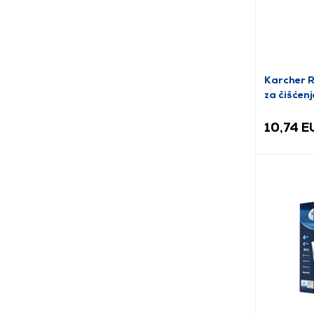
Karcher 
za čišćen
10,74 E