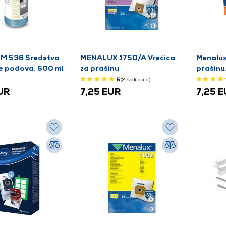
RM 536 Sredstvo
MENALUX 1750/A Vrećica
Menalux
je podova, 500 ml
za prašinu
prašinu
5
(2
evaluacija
)
UR
7,25 EUR
7,25 