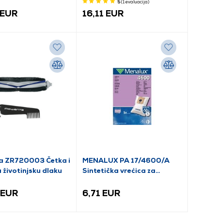
5
(1
evaluacija
)
 EUR
16,11 EUR
 ZR720003 Četka i
MENALUX PA 17/4600/A
a životinjsku dlaku
Sintetička vrećica za
prašinu + filter motora
 EUR
6,71 EUR