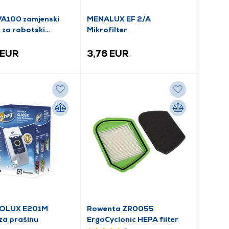
A100 zamjenski
MENALUX EF 2/A
 za robotski
Mikrofilter
č
 EUR
3,76 EUR
OLUX E201M
Rowenta ZR0055
 za prašinu
ErgoCyclonic HEPA filter