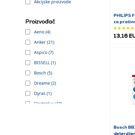
Akcijske proizvode
PHILIPS 
Proizvođač
za prašin
Aeno (4)
13,16 E
Anker (21)
Aspico (7)
BISSELL (1)
Bosch (5)
Dreame (2)
Dyras (1)
Electrolux (10)
Karcher (27)
Menalux (13)
Bosch B
deterdžen
Philips (4)