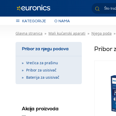
KATEGORIJE
O NAMA
Glavna stranica
Mali kućanski aparati
Njega poda
Pribor
Pribor za njegu podova
Vrećica za prašinu
Pribor za usisivač
Baterija za usisivač
Akcija proizvoda