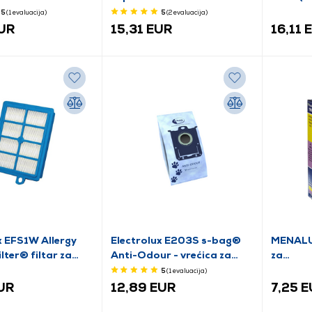
ene za Bosch
za prašinu 4 kom
5
(1
evaluacija
)
5
(2
evaluacija
)
 & Clean
EUR
15,31 EUR
16,11 
x EFS1W Allergy
Electrolux E203S s-bag®
MENALU
lter® filtar za
Anti-Odour - vrećica za
za
oji se može prati
neutralizaciju mirisa, 4 kom
prašinu+
5
(1
evaluacija
)
motora
EUR
12,89 EUR
7,25 