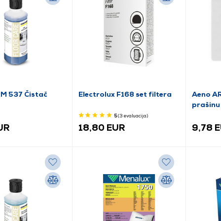
RM 537 Čistač
Electrolux F168 set filtera
Aeno AR
prašinu
usisava
5
(3
evaluacija
)
UR
18,80 EUR
9,78 