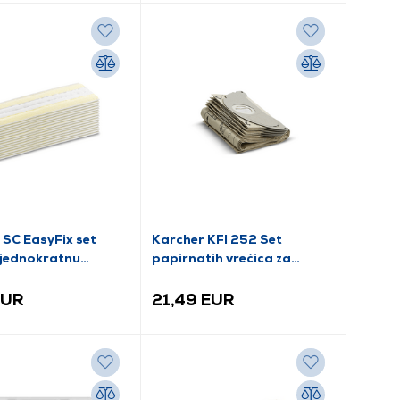
 SC EasyFix set
Karcher KFI 252 Set
 jednokratnu
papirnatih vrećica za
u (2.863-299.0)
prašinu (6.904-143.0)
EUR
21,49 EUR