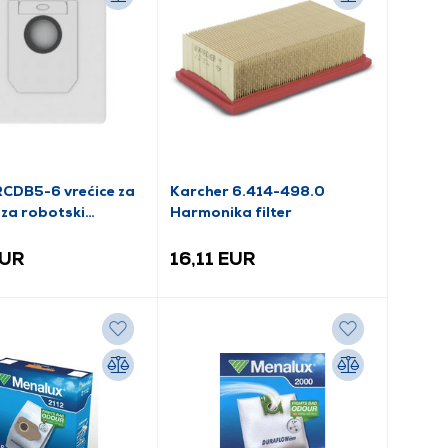
CDB5-6 vrećice za
Karcher 6.414-498.0
 za robotski
Harmonika filter
č, 5 kom
EUR
16,11 EUR