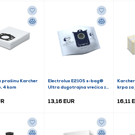
a prašinu Karcher
Electrolux E210S s-bag®
Karcher
, 4 kom
Ultra dugotrajna vrećica za
krpa za
prašinu, 3 kom
upotreb
UR
13,16 EUR
16,11 