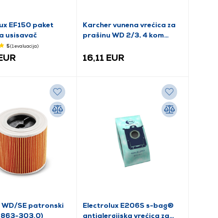
lux EF150 paket
Karcher vunena vrećica za
za usisavač
prašinu WD 2/3, 4 kom
(2.863-314.0)
5
(1
evaluacija
)
 EUR
16,11 EUR
 WD/SE patronski
Electrolux E206S s-bag®
2.863-303.0)
antialergijska vrećica za