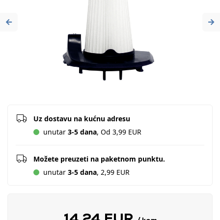
Previous
Ne
Uz dostavu na kućnu adresu
unutar
3-5 dana
, Od 3,99 EUR
Možete preuzeti na paketnom punktu.
unutar
3-5 dana
, 2,99 EUR
14,24 EUR
/ kom