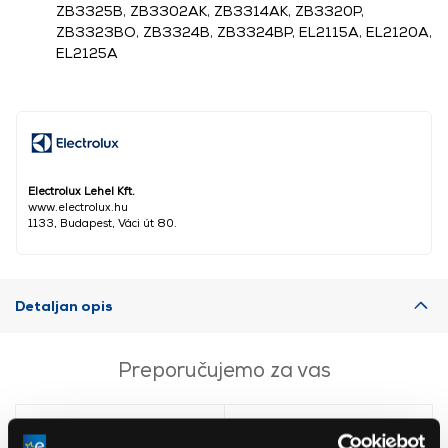
ZB3325B, ZB3302AK, ZB3314AK, ZB3320P,
ZB3323BO, ZB3324B, ZB3324BP, EL2115A, EL2120A,
EL2125A
Electrolux Lehel Kft.
www.electrolux.hu
1133, Budapest, Váci út 80.
Detaljan opis
Preporučujemo za vas