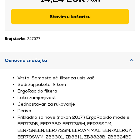
Stavim u košaricu
Broj stavke:
247077
Osnovna značajka
Vrsta: Samostojeći filter za usisivač
Sadržaj paketa: 2 kom
ErgoRapido filtera
Laka zamjenjivost
Jednostavan za rukovanje
Perivo
Prikladno za nove (nakon 2017.) ErgoRapido modele:
EER73DB, EER73BP, EER73IGM, EER75STM,
EER7GREEN, EER77SSM, EER7ANIMAL, EER7ALLRGY,
EER79SWM, ZB3301, ZB3311, ZB3323B, ZB3324BD,