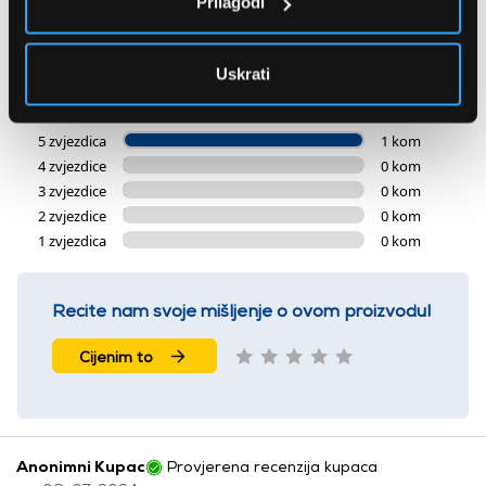
Prilagodi
5
Uskrati
1 ocjena
5 zvjezdica
1 kom
4 zvjezdice
0 kom
3 zvjezdice
0 kom
2 zvjezdice
0 kom
1 zvjezdica
0 kom
Recite nam svoje mišljenje o ovom proizvodu!
Cijenim to
Anonimni Kupac
Provjerena recenzija kupaca