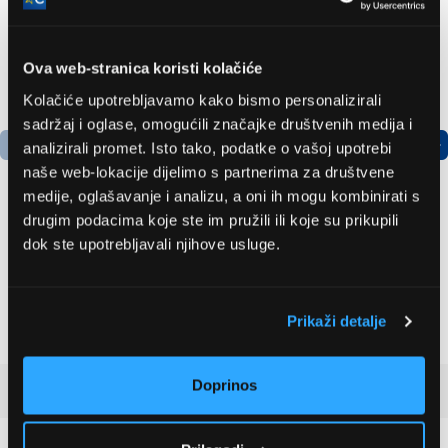
Ova web-stranica koristi kolačiće
Kolačiće upotrebljavamo kako bismo personalizirali
sadržaj i oglase, omogućili značajke društvenih medija i
analizirali promet. Isto tako, podatke o vašoj upotrebi
naše web-lokacije dijelimo s partnerima za društvene
medije, oglašavanje i analizu, a oni ih mogu kombinirati s
drugim podacima koje ste im pružili ili koje su prikupili
Bosch
LG GBBSJ10EPY
dok ste upotrebljavali njihove usluge.
AdvancedAquatak 160
Hladnjak s donjim
visokotlačni perač
zamrzivačem
(06008A7800)
535,79 EUR
504,99 EUR
Prikaži detalje
Doprinos
Recenzije kupaca
(1)