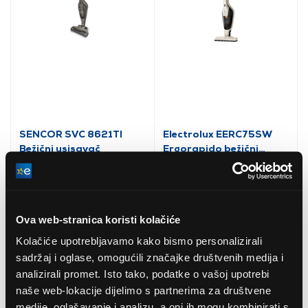
SENCOR SVC 8621TI
Electrolux EERC75SW
Bežični usisavač
Ergorapido bežični
uspravni usisavač
4
(5
)
133,99 EUR
124,99 EUR
Ova web-stranica koristi kolačiće
Kolačiće upotrebljavamo kako bismo personalizirali
sadržaj i oglase, omogućili značajke društvenih medija i
analizirali promet. Isto tako, podatke o vašoj upotrebi
naše web-lokacije dijelimo s partnerima za društvene
medije, oglašavanje i analizu, a oni ih mogu kombinirati s