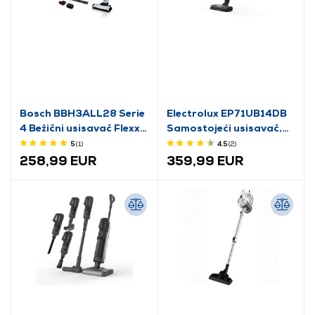
Bosch BBH3ALL28 Serie
Electrolux EP71UB14DB
4 Bežični usisavač Flexxo
Samostojeći usisavač,
Gen2 28Vmax Bijela
traper plavi
5
(1
)
4.5
(2
)
258,99 EUR
359,99 EUR