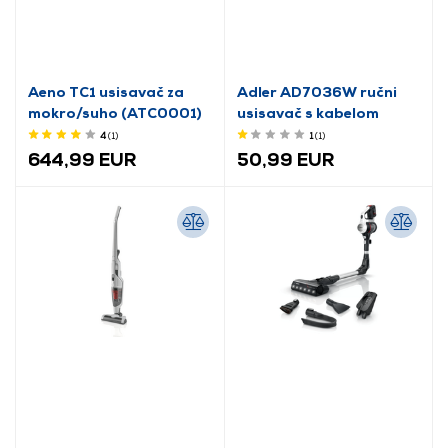
Aeno TC1 usisavač za
Adler AD7036W ručni
mokro/suho (ATC0001)
usisavač s kabelom
4
(1
)
1
(1
)
644,99 EUR
50,99 EUR