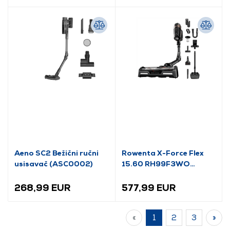
Aeno SC2 Bežični ručni
Rowenta X-Force Flex
usisavač (ASC0002)
15.60 RH99F3WO
bežični usisavač
268,99 EUR
577,99 EUR
«
1
2
3
»