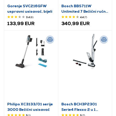
Gorenje SVC216GFW
Bosch BBS711W
uspravni usisavač, bijeli
Unlimited 7 Bežični ručni
usisavač
3.4
(8
)
4.4
(7
)
133,99 EUR
340,99 EUR
Philips XC3133/01 serije
Bosch BCH3P2301
3000 Bežični usisavač
Serie4 Flexxo 2 u 1
bežični usisavač
5
(1
)
5
(7
)