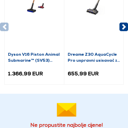
Dyson V16 Piston Animal
Dreame Z30 AquaCycle
Submarine™ (SV53)
Pro uspravni usisavač za
usisavač za mokro i suho
mokro/suho usisavanje
čišćenje (492969-01)
(VZV37C)
1.366,99 EUR
655,99 EUR
Ne propustite najbolje cijene!