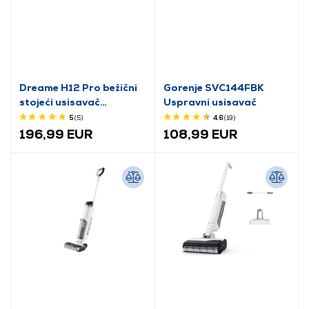
Dreame H12 Pro bežični
Gorenje SVC144FBK
stojeći usisavač
Uspravni usisavač
(HHR25A)
5
(5
)
4.6
(19
)
196,99 EUR
108,99 EUR