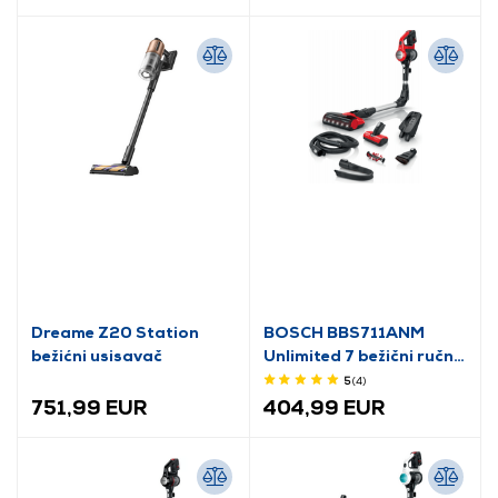
Dreame Z20 Station
BOSCH BBS711ANM
bežićni usisavač
Unlimited 7 bežični ručni
usisavač
5
(4
)
751,99 EUR
404,99 EUR