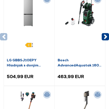
LG GBBSJ10EPY
Bosch
Hladnjak s donjim
AdvancedAquatak 160
zamrzivačem
visokotlačni perač
(06008A7800)
504,99 EUR
463,99 EUR