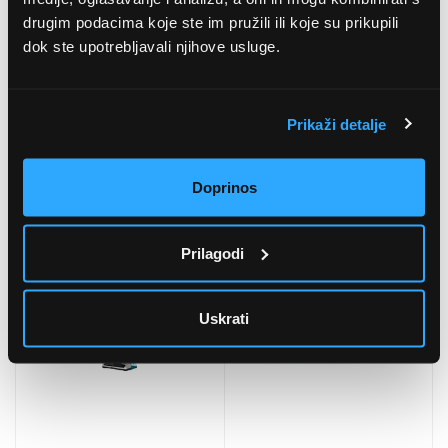
drugim podacima koje ste im pružili ili koje su prikupili
dok ste upotrebljavali njihove usluge.
Prikaži detalje
Rowenta RH6751WO
Rowenta X-Force Flex
Dual Force 2u1 štapni
13.60 usisavač
usisavač
(RH9A73WO)
5
(3
)
Doprinos
147,99 EUR
362,99 EUR
Prilagodi
Uskrati