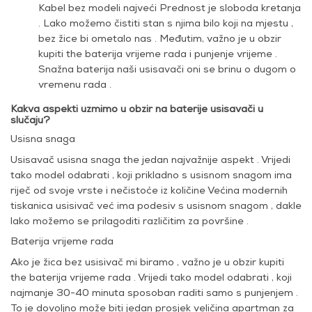
Kabel bez modeli najveći Prednost je sloboda kretanja
. Lako možemo čistiti stan s njima bilo koji na mjestu ,
bez žice bi ometalo nas . Međutim, važno je u obzir
kupiti the baterija vrijeme rada i punjenje vrijeme .
Snažna baterija naši usisavači oni se brinu o dugom o
vremenu rada .
Kakva aspekti uzmimo u obzir na baterije usisavači u
slučaju?
Usisna snaga
Usisavač usisna snaga the jedan najvažnije aspekt . Vrijedi
tako model odabrati , koji prikladno s usisnom snagom ima
riječ od svoje vrste i nečistoće iz količine Većina modernih
tiskanica usisivač već ima podesiv s usisnom snagom , dakle
lako možemo se prilagoditi različitim za površine .
Baterija vrijeme rada
Ako je žica bez usisivač mi biramo , važno je u obzir kupiti
the baterija vrijeme rada . Vrijedi tako model odabrati , koji
najmanje 30-40 minuta sposoban raditi samo s punjenjem .
To je dovoljno može biti jedan prosjek veličina apartman za