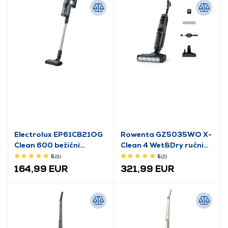
Electrolux EP61CB21OG
Rowenta GZ5035WO X-
Clean 600 bežični
Clean 4 Wet&Dry ručni
uspravni usisavač, zeleni
usisavač
5
(9
)
5
(2
)
164,99 EUR
321,99 EUR