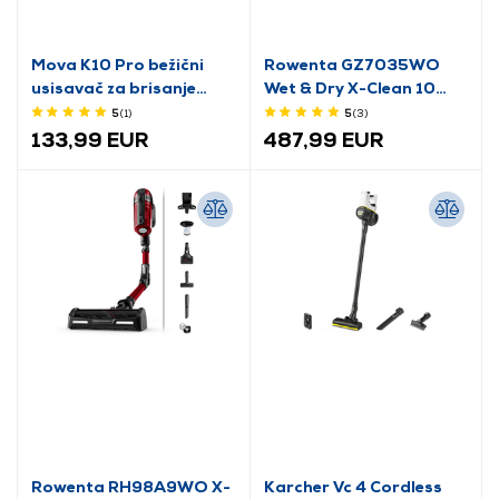
Mova K10 Pro bežični
Rowenta GZ7035WO
usisavač za brisanje
Wet & Dry X-Clean 10
(BVC-T8)
uspravni usisavač
5
(1
)
5
(3
)
133,99 EUR
487,99 EUR
Rowenta RH98A9WO X-
Karcher Vc 4 Cordless