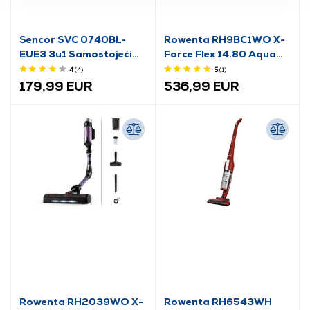
Sencor SVC 0740BL-
Rowenta RH9BC1WO X-
EUE3 3u1 Samostojeći
Force Flex 14.80 Aqua
usisavač
automatski uspravni
4
(4
)
5
(1
)
usisavač
179,99 EUR
536,99 EUR
Rowenta RH2039WO X-
Rowenta RH6543WH