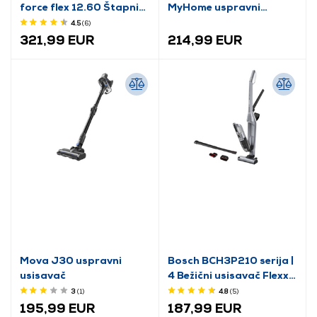
force flex 12.60 Štapni
MyHome uspravni
usisavač
usisavač (1.198-630.0)
4.5
(6
)
321,99 EUR
214,99 EUR
Mova J30 uspravni
Bosch BCH3P210 serija |
usisavač
4 Bežični usisavač Flexxo
21.6V srebrna
3
(1
)
4.8
(5
)
195,99 EUR
187,99 EUR