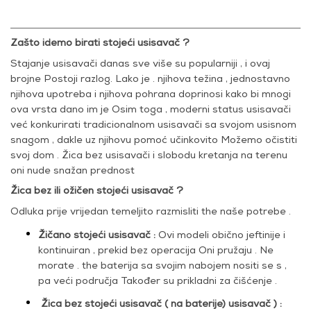
Zašto idemo birati stojeći usisavač ?
Stajanje usisavači danas sve više su popularniji , i ovaj
brojne Postoji razlog. Lako je . njihova težina , jednostavno
njihova upotreba i njihova pohrana doprinosi kako bi mnogi
ova vrsta dano im je Osim toga , moderni status usisavači
već konkurirati tradicionalnom usisavači sa svojom usisnom
snagom , dakle uz njihovu pomoć učinkovito Možemo očistiti
svoj dom . Žica bez usisavači i slobodu kretanja na terenu
oni nude snažan prednost
Žica bez ili ožičen stojeći usisavač ?
Odluka prije vrijedan temeljito razmisliti the naše potrebe .
Žičano stojeći usisavač :
Ovi modeli obično jeftinije i
kontinuiran , prekid bez operacija Oni pružaju . Ne
morate . the baterija sa svojim nabojem nositi se s ,
pa veći područja Također su prikladni za čišćenje .
Žica bez stojeći usisavač ( na baterije) usisavač ) :