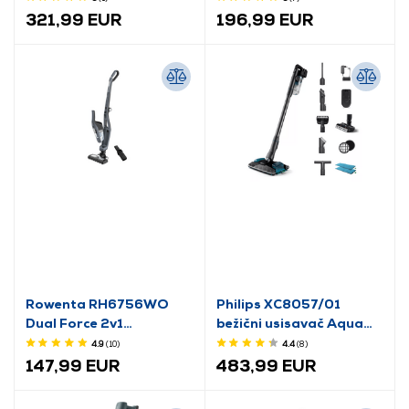
321,99 EUR
196,99 EUR
Rowenta RH6756WO
Philips XC8057/01
Dual Force 2v1
bežični usisavač Aqua
samostojeći usisavač
Plus
4.9
(10
)
4.4
(8
)
147,99 EUR
483,99 EUR