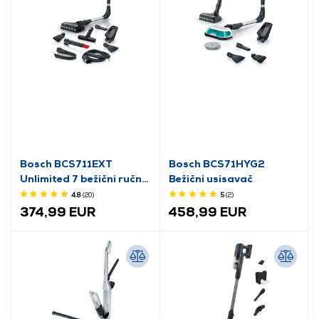
Bosch BCS711EXT
Bosch BCS71HYG2
Unlimited 7 bežični ručni
Bežični usisavač
usisavač
4.8
(20
)
5
(2
)
374,99 EUR
458,99 EUR