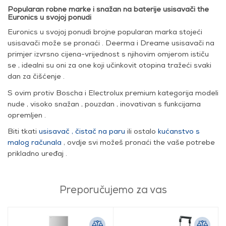
Popularan robne marke i snažan na baterije usisavači the
Euronics u svojoj ponudi
Euronics u svojoj ponudi brojne popularan marka stojeći
usisavači može se pronaći . Deerma i Dreame usisavači na
primjer izvrsno cijena-vrijednost s njihovim omjerom ističu
se , idealni su oni za one koji učinkovit otopina tražeći svaki
dan za čišćenje .
S ovim protiv Boscha i Electrolux premium kategorija modeli
nude , visoko snažan , pouzdan , inovativan s funkcijama
opremljen .
Biti tkati
usisavač , čistač na paru
ili ostalo
kućanstvo s
malog računala
, ovdje svi možeš pronaći the vaše potrebe
prikladno uređaj .
Preporučujemo za vas