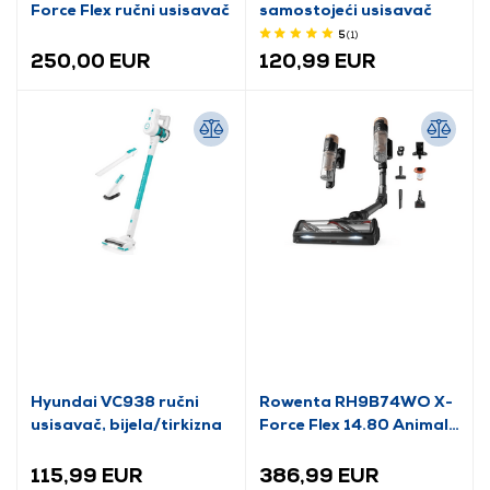
Force Flex ručni usisavač
samostojeći usisavač
5
(1
)
250,00 EUR
120,99 EUR
Hyundai VC938 ručni
Rowenta RH9B74WO X-
usisavač, bijela/tirkizna
Force Flex 14.80 Animal
Auto uspravni usisavač
115,99 EUR
386,99 EUR