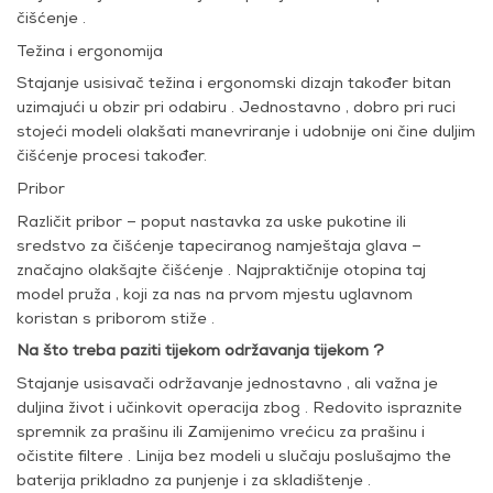
čišćenje .
Težina i ergonomija
Stajanje usisivač težina i ergonomski dizajn također bitan
uzimajući u obzir pri odabiru . Jednostavno , dobro pri ruci
stojeći modeli olakšati manevriranje i udobnije oni čine duljim
čišćenje procesi također.
Pribor
Različit pribor – poput nastavka za uske pukotine ili
sredstvo za čišćenje tapeciranog namještaja glava –
značajno olakšajte čišćenje . Najpraktičnije otopina taj
model pruža , koji za nas na prvom mjestu uglavnom
koristan s priborom stiže .
Na što treba paziti tijekom održavanja tijekom ?
Stajanje usisavači održavanje jednostavno , ali važna je
duljina život i učinkovit operacija zbog . Redovito ispraznite
spremnik za prašinu ili Zamijenimo vrećicu za prašinu i
očistite filtere . Linija bez modeli u slučaju poslušajmo the
baterija prikladno za punjenje i za skladištenje .