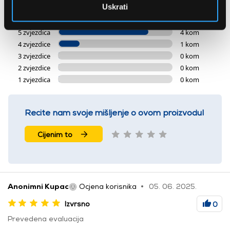
5 ocjena
Uskrati
5 zvjezdica
4 kom
4 zvjezdice
1 kom
3 zvjezdice
0 kom
2 zvjezdice
0 kom
1 zvjezdica
0 kom
Recite nam svoje mišljenje o ovom proizvodu!
Cijenim to
Anonimni Kupac
Ocjena korisnika
05. 06. 2025.
Izvrsno
0
Prevedena evaluacija