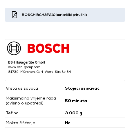
BOSCH BCH3P210 korisnički priručnik
BSH Hausgeräte GmbH
www.bsh-group.com
81739, München, Carl-Wery-Straße 34
Vrsta usisavača
Stojeći usisavač
Maksimalno vrijeme rada
50 minuta
(ovisno o upotrebi)
Težina
3.000 g
Mokro čišćenje
Ne