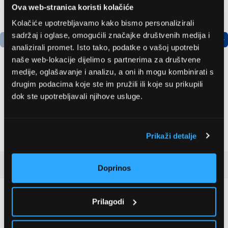
Ova web-stranica koristi kolačiće
Kolačiće upotrebljavamo kako bismo personalizirali
sadržaj i oglase, omogućili značajke društvenih medija i
analizirali promet. Isto tako, podatke o vašoj upotrebi
naše web-lokacije dijelimo s partnerima za društvene
medije, oglašavanje i analizu, a oni ih mogu kombinirati s
drugim podacima koje ste im pružili ili koje su prikupili
Bosch
LG GBBSJ10EPY
dok ste upotrebljavali njihove usluge.
AdvancedAquatak 160
Hladnjak s donjim
visokotlačni perač
zamrzivačem
(06008A7800)
535,79 EUR
509,99 EUR
Prikaži detalje
Recenzije kupaca
(5)
Doprinos
Prilagodi
4.8