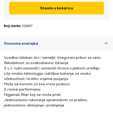
Stavim u košaricu
Broj stavke:
228497
Osnovna značajka
Izvedba Udoban, brz i temeljit. Integrirani pribor za veću
fleksibilnost za svakodnevno čišćenje.
2 u 1: ručni usisavač i usisavač mrvica u jednom uređaju
Litij-ionska tehnologija: izdržljive baterije za visoku
učinkovitost i kratko vrijeme punjenja.
Može se koristiti za sve vrste podova
2 razine performansi
Higijenski filter koji se može prati
Jednostavno rukovanje spremnikom za prašinu:
jednostavno uklanjanje i pražnjenje