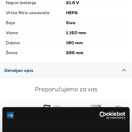
Napon baterije
21,6 V
Vrsta filtra usisavača
HEPA
Boja
Sivo
Visina
1.150 mm
Dubina
180 mm
Širina
265 mm
Detaljan opis
Preporučujemo za vas