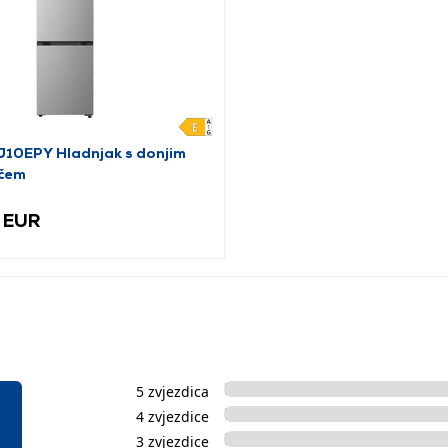
10EPY Hladnjak s donjim
čem
 EUR
5 zvjezdica
4 zvjezdice
3 zvjezdice