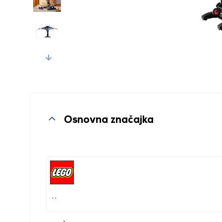
Next
Osnovna značajka
, ,