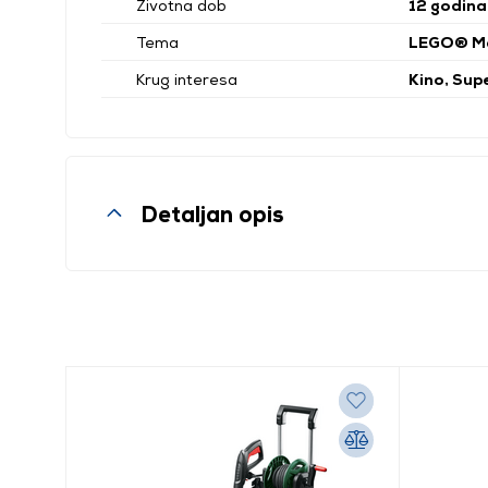
Životna dob
12 godina
Tema
LEGO® Ma
Krug interesa
Kino, Supe
Detaljan opis