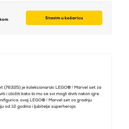
Stavim u košaricu
 kom
et (76325) je kolekcionarski LEGO® ǀ Marvel set za
i i izložiti kako bi mu se svi mogli diviti nakon igre.
inifigurica, ovaj LEGO® ǀ Marvel set za gradnju
ju od 12 godina i ljubitelje superheroja.