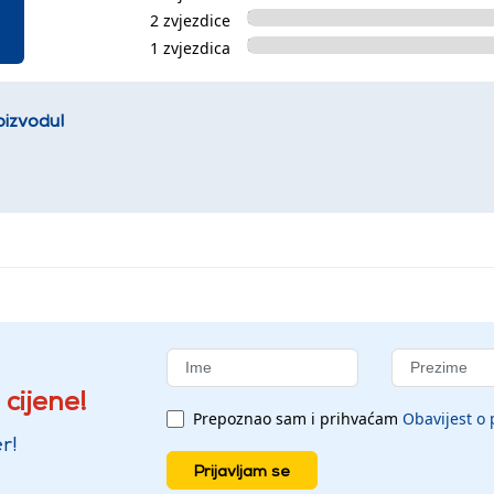
2 zvjezdice
1 zvjezdica
oizvodu!
 cijene!
Prepoznao sam i prihvaćam
Obavijest o 
r!
Prijavljam se