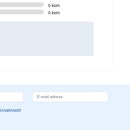
0 kom
0 kom
privatnosti
!