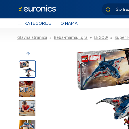
KATEGORIJE
O NAMA
Glavna stranica
Beba-mama, Igra
LEGO®
Super 
Previous