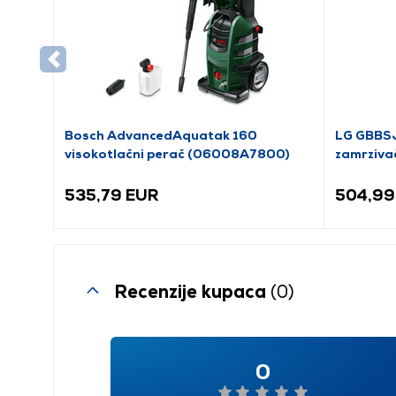
Bosch AdvancedAquatak 160
LG GBBSJ
visokotlačni perač (06008A7800)
zamrziva
535,79 EUR
504,99
Recenzije kupaca
(0)
0