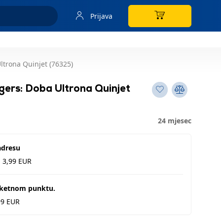
Prijava
trona Quinjet (76325)
rs: Doba Ultrona Quinjet
24 mjesec
adresu
d 3,99 EUR
aketnom punktu.
99 EUR