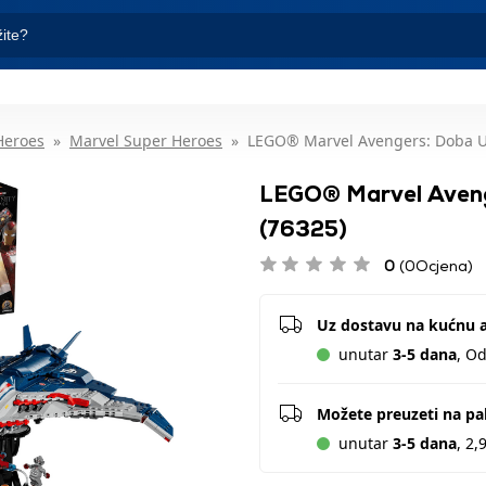
Heroes
Marvel Super Heroes
LEGO® Marvel Avengers: Doba Ul
LEGO® Marvel Avenge
(76325)
0
(0Ocjena)
Uz dostavu na kućnu 
unutar
3-5 dana
, O
Možete preuzeti na p
unutar
3-5 dana
, 2,