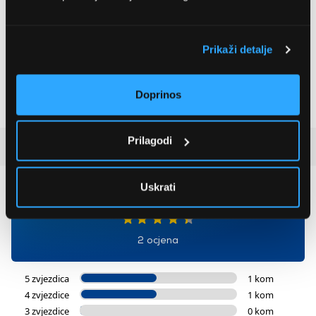
LEGO® Ikone
LEGO® Marvel Avengers:
Prikaži detalje
Transformers: Uho
Doba Ultrona Quinjet
(10358)
(76325)
181,99 EUR
117,99 EUR
Doprinos
Prilagodi
Recenzije kupaca
(2)
Uskrati
4.5
2 ocjena
5 zvjezdica
1 kom
4 zvjezdice
1 kom
3 zvjezdice
0 kom