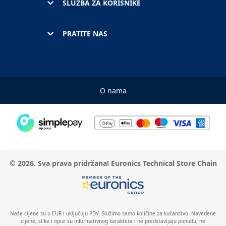
SLUŽBA ZA KORISNIKE
PRATITE NAS
O nama
© 2026. Sva prava pridržana! Euronics Technical Store Chain
Naše cijene su u EUR i uključuju PDV. Služimo samo količine za kućanstvo. Navedene
cijene, slike i opisi su informativnog karaktera i ne predstavljaju ponudu, ne