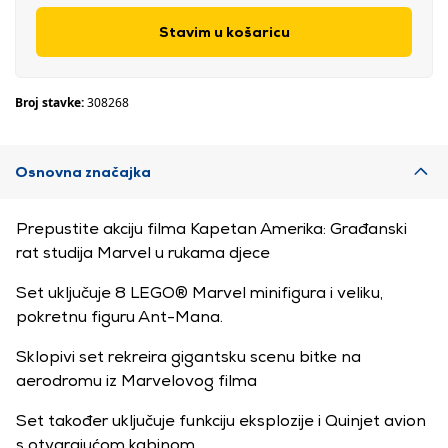
Stavim u košaricu
Broj stavke:
308268
Osnovna značajka
Prepustite akciju filma Kapetan Amerika: Građanski
rat studija Marvel u rukama djece
Set uključuje 8 LEGO® Marvel minifigura i veliku,
pokretnu figuru Ant-Mana.
Sklopivi set rekreira gigantsku scenu bitke na
aerodromu iz Marvelovog filma
Set također uključuje funkciju eksplozije i Quinjet avion
s otvarajućom kabinom.