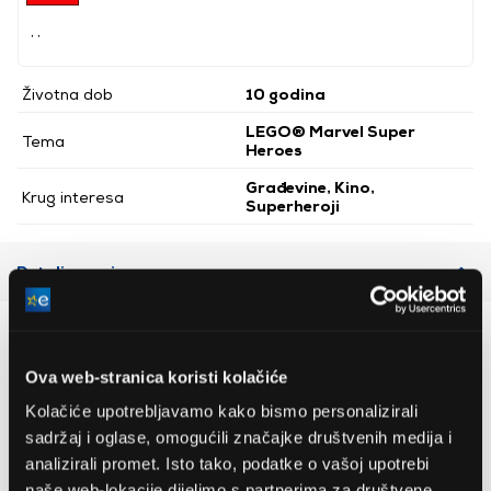
, ,
Životna dob
10 godina
LEGO® Marvel Super
Tema
Heroes
Građevine, Kino,
Krug interesa
Superheroji
Detaljan opis
Preporučujemo za vas
Ova web-stranica koristi kolačiće
Kolačiće upotrebljavamo kako bismo personalizirali
sadržaj i oglase, omogućili značajke društvenih medija i
analizirali promet. Isto tako, podatke o vašoj upotrebi
naše web-lokacije dijelimo s partnerima za društvene