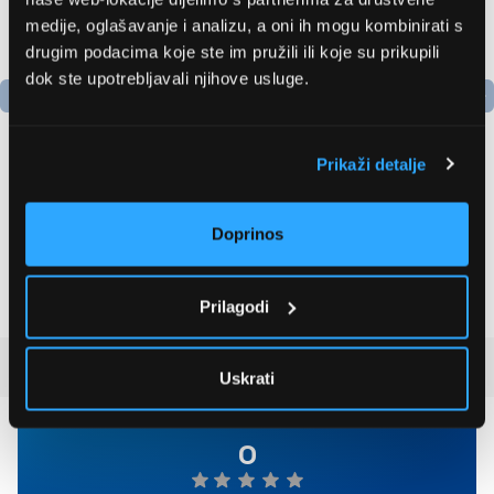
medije, oglašavanje i analizu, a oni ih mogu kombinirati s
drugim podacima koje ste im pružili ili koje su prikupili
dok ste upotrebljavali njihove usluge.
Prikaži detalje
Bosch
LG GBBSJ10EPY
AdvancedAquatak 160
Hladnjak s donjim
Doprinos
visokotlačni perač
zamrzivačem
(06008A7800)
535,79 EUR
509,99 EUR
Prilagodi
Recenzije kupaca
(0)
Uskrati
0