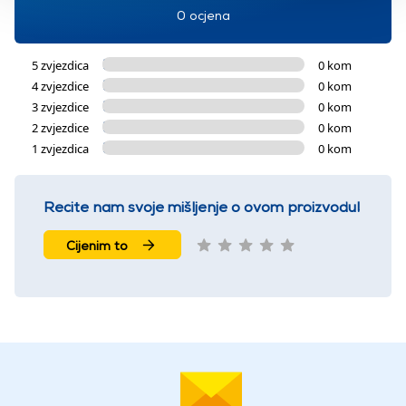
0 ocjena
5 zvjezdica
0 kom
4 zvjezdice
0 kom
3 zvjezdice
0 kom
2 zvjezdice
0 kom
1 zvjezdica
0 kom
Recite nam svoje mišljenje o ovom proizvodu!
Cijenim to