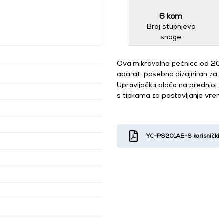
6 kom
Broj stupnjeva
snage
Ova mikrovalna pećnica od 20 
aparat, posebno dizajniran za u
Upravljačka ploča na prednjoj
s tipkama za postavljanje vre
YC-PS201AE-S korisnički 