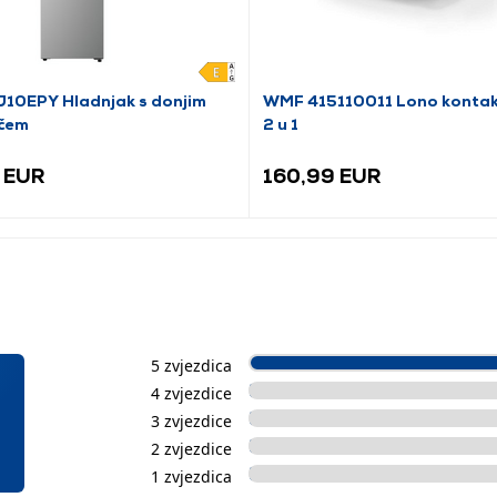
10EPY Hladnjak s donjim
WMF 415110011 Lono kontaktn
čem
2 u 1
 EUR
160,99 EUR
5 zvjezdica
4 zvjezdice
3 zvjezdice
2 zvjezdice
1 zvjezdica