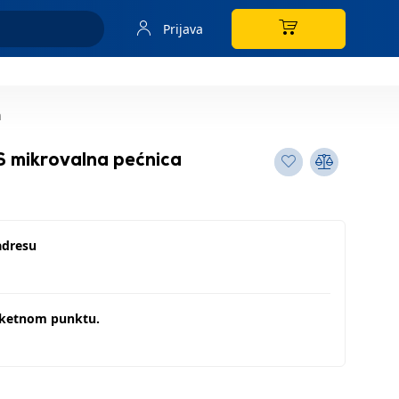
Prijava
a
 mikrovalna pećnica
adresu
aketnom punktu.