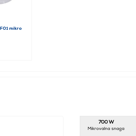
01 mikro
700 W
Mikrovalna snaga