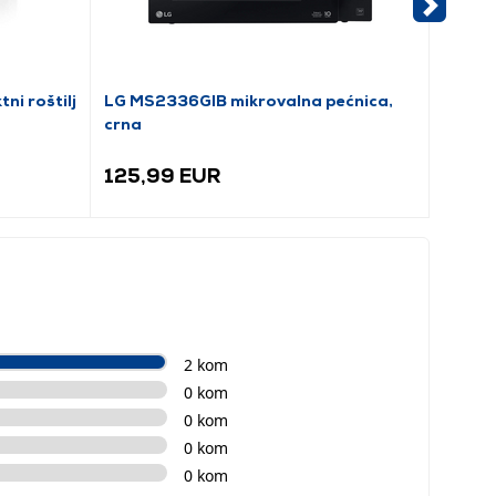
i roštilj
LG MS2336GIB mikrovalna pećnica,
LG MS
crna
125,99 EUR
106,
2 kom
0 kom
0 kom
0 kom
0 kom