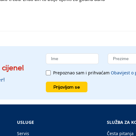
 cijene!
Prepoznao sam i prihvaćam
Obavijest o 
r!
Prijavljam se
USLUGE
SLUŽBA ZA K
Servis
Česta pitanja