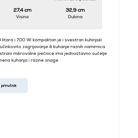
27,4 cm
32,9 cm
Visina
Dubina
litara i 700 W kompaktan je i svestran kuhinjski
činkovito zagrijavanje ili kuhanje raznih namirnica.
 strani mikrovalne pećnice ima jednostavno sučelje
mena kuhanja i razine snage.
priručnik