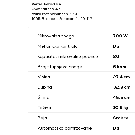
Vestel Holland B.V.
www.haffner24.hu
szabo.zoltan@haffner24.hu
1095, Budapest, Soroksári út 110-112
Mikrovalna snaga
700 W
Mehanička kontrola
Da
Kapacitet mikrovalne pećnice
20 l
Broj stupnjeva snage
6 kom
Visina
27,4 cm
Dubina
32,9 cm
Širina
45,5 cm
Težina
10,5 kg
Boja
Srebro
Automatsko odmrzavanje
Da