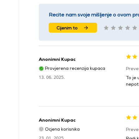
Recite nam svoje mišljenje o ovom pr
Cijenim to
Anonimni Kupac
Provjerena recenzija kupaca
Preve
13. 06. 2025.
To je
nepotr
Anonimni Kupac
Ocjena korisnika
Preve
23. 01. 2025.
Radi k