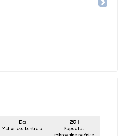
Da
20 l
Mehanička kontrola
Kapacitet
mikrovalne pećnice