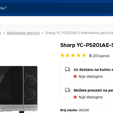
e
Mikrovalne pećnice
Sharp YC-PS201AE-S mikrovalna pećnic
Sharp YC-PS201AE-S
5
(2Ocjena)
Uz dostavu na kućnu 
Nije dostupno
Možete preuzeti na p
Nije dostupno
Broj stavke:
283280