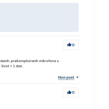
0
anih, prekompliciranih mikrofona s
život + 1 dan.
»
Novi post
0