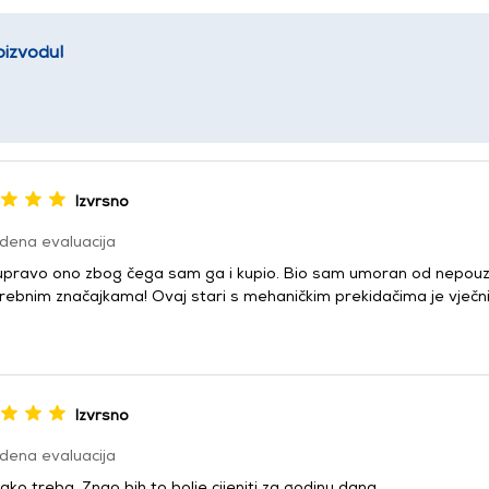
oizvodu!
Izvrsno
dena evaluacija
 upravo ono zbog čega sam ga i kupio. Bio sam umoran od nepouzd
ebnim značajkama! Ovaj stari s mehaničkim prekidačima je vječni 
Izvrsno
dena evaluacija
ako treba. Znao bih to bolje cijeniti za godinu dana