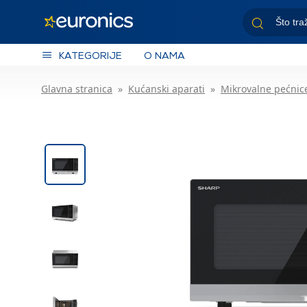
KATEGORIJE
O NAMA
Glavna stranica
Kućanski aparati
Mikrovalne pećnic