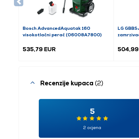
Bosch AdvancedAquatak 160
LG GBBSJ
visokotlačni perač (06008A7800)
zamrziva
535,79 EUR
504,99
Recenzije kupaca
(2)
5
2 ocjena