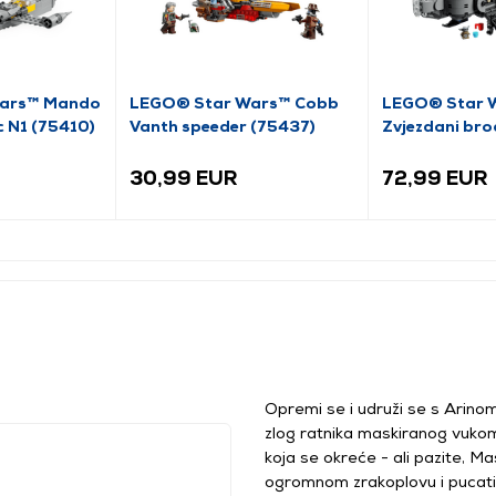
ars™ Mando
LEGO® Star Wars™ Cobb
LEGO® Star 
c N1 (75410)
Vanth speeder (75437)
Zvjezdani bro
(75445)
30,99 EUR
72,99 EUR
Opremi se i udruži se s Arino
zlog ratnika maskiranog vukom!
koja se okreće - ali pazite, Ma
ogromnom zrakoplovu i pucati u