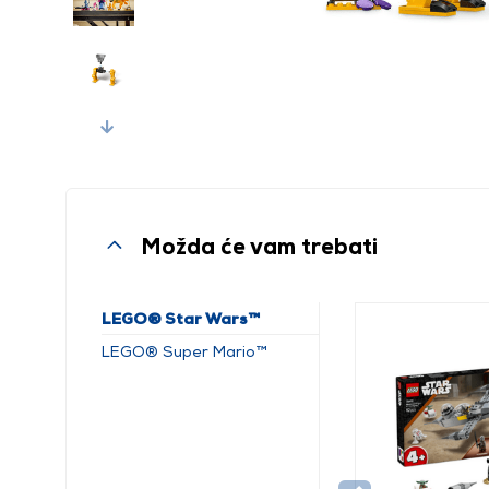
Next
Možda će vam trebati
LEGO® Star Wars™
LEGO® Super Mario™