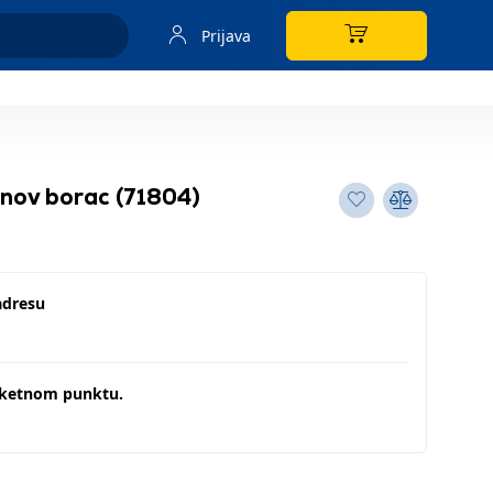
Prijava
nov borac (71804)
adresu
aketnom punktu.