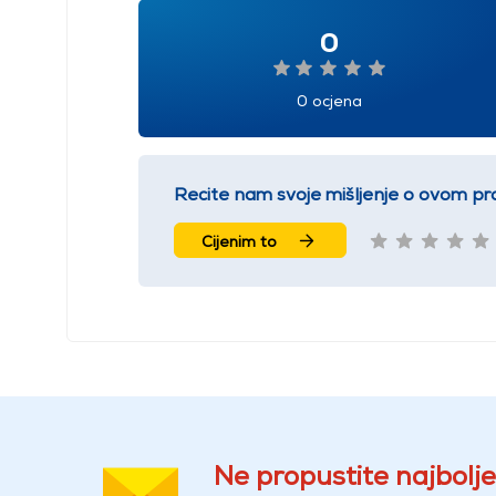
0
0 ocjena
Recite nam svoje mišljenje o ovom pr
Cijenim to
Ne propustite najbolje