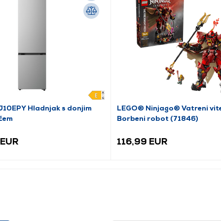
10EPY Hladnjak s donjim
LEGO® Ninjago® Vatreni vit
čem
Borbeni robot (71846)
 EUR
116,99 EUR