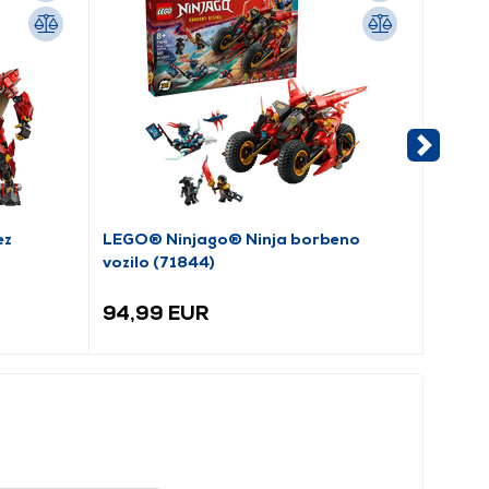
ez
LEGO® Ninjago® Ninja borbeno
LEGO®
vozilo (71844)
zmaja 
94,99 EUR
66,9