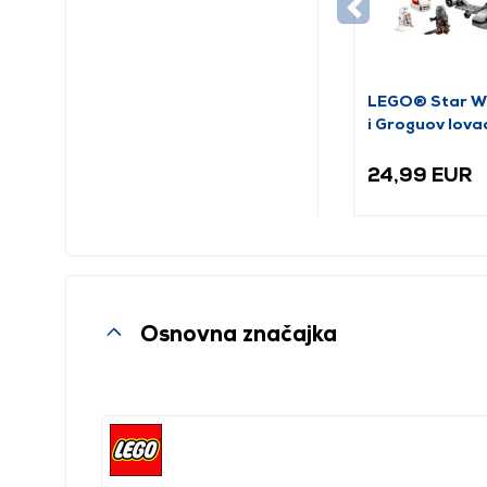
LEGO® Star W
i Groguov lova
24,99 EUR
Osnovna značajka