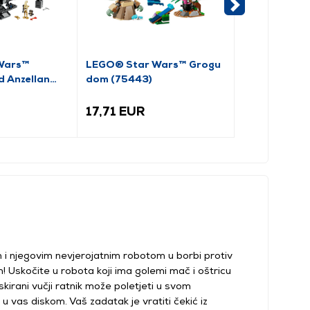
Wars™
LEGO® Star Wars™ Grogu
LEGO® Star 
d Anzellan
dom (75443)
Crest™ (754
17,71 EUR
137,99 EU
m i njegovim nevjerojatnim robotom u borbi protiv
 Uskočite u robota koji ima golemi mač i oštricu
skirani vučji ratnik može poletjeti u svom
 vas diskom. Vaš zadatak je vratiti čekić iz