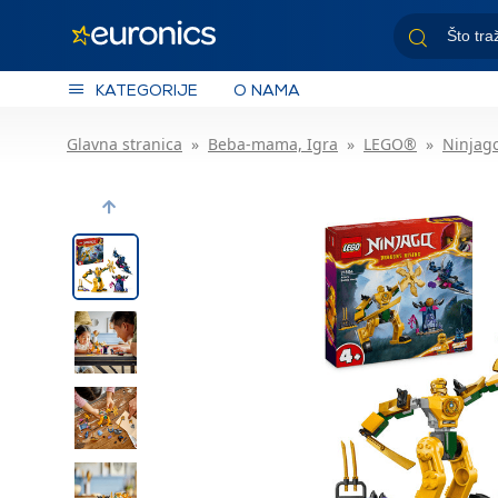
KATEGORIJE
O NAMA
Glavna stranica
Beba-mama, Igra
LEGO®
Ninjag
Previous