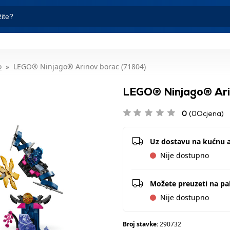
o
LEGO® Ninjago® Arinov borac (71804)
LEGO® Ninjago® Ari
0
(0Ocjena)
Uz dostavu na kućnu 
Nije dostupno
Možete preuzeti na p
Nije dostupno
Broj stavke:
290732