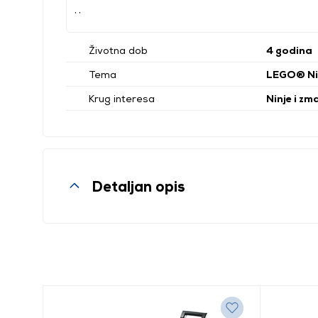
, ,
Životna dob
4 godina
Tema
LEGO® Ni
Krug interesa
Ninje i zm
Detaljan opis