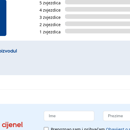
5 zvjezdica
4 zvjezdice
3 zvjezdice
2 zvjezdice
1 zvjezdica
oizvodu!
 cijene!
Prepoznao sam i prihvaćam
Obavijest o 