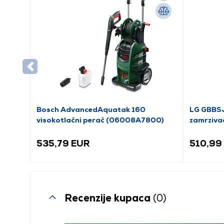
Bosch AdvancedAquatak 160
LG GBBSJ
visokotlačni perač (06008A7800)
zamrziva
535,79 EUR
510,99
Recenzije kupaca
(0)