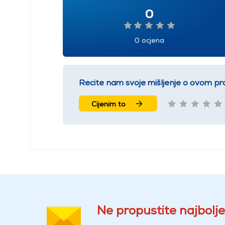
0
0 ocjena
Recite nam svoje mišljenje o ovom pr
Cijenim to
Ne propustite najbolje