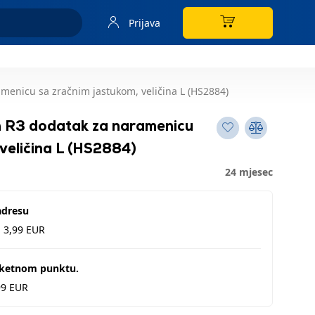
Prijava
enicu sa zračnim jastukom, veličina L (HS2884)
 R3 dodatak za naramenicu
 veličina L (HS2884)
24 mjesec
adresu
d 3,99 EUR
aketnom punktu.
99 EUR