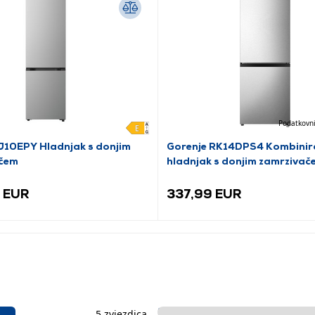
Podatkovni
10EPY Hladnjak s donjim
Gorenje RK14DPS4 Kombinir
čem
hladnjak s donjim zamrzivač
 EUR
337,99 EUR
5 zvjezdica