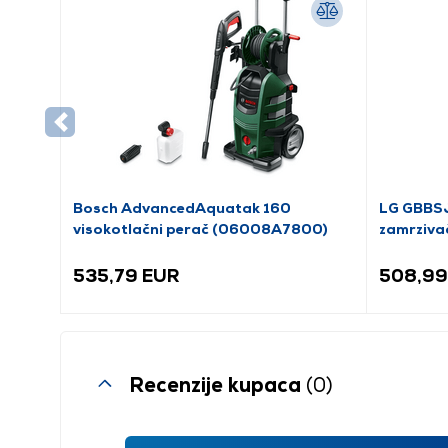
Bosch AdvancedAquatak 160
LG GBBSJ
visokotlačni perač (06008A7800)
zamrziva
535,79 EUR
508,99
Recenzije kupaca
(0)