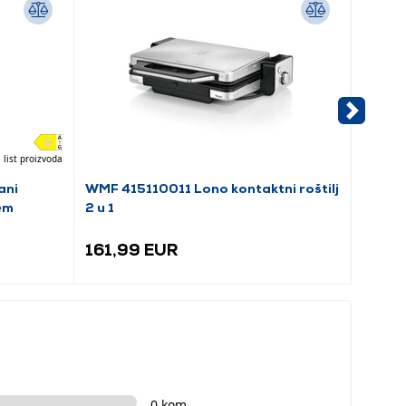
 list proizvoda
ani
WMF 415110011 Lono kontaktni roštilj
Tefal 
em
2 u 1
roštilj
161,99 EUR
88,9
0 kom