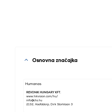
Osnovna značajka
Humanas
REVONIK HUNGARY KFT.
www.hikvision.com/hu/
info@chs.hu
2132, Hoofddorp, Dirk Storklaan 3