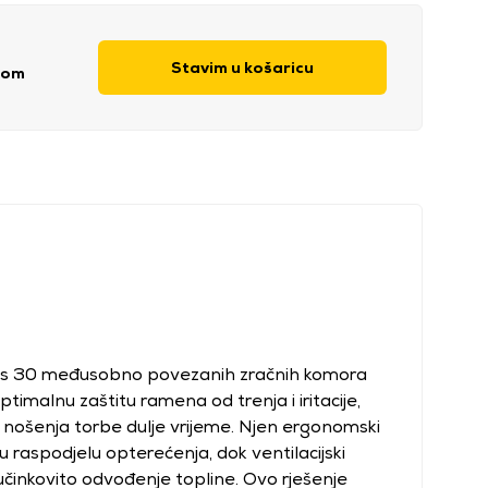
Stavim u košaricu
kom
 s 30 međusobno povezanih zračnih komora
timalnu zaštitu ramena od trenja i iritacije,
nošenja torbe dulje vrijeme. Njen ergonomski
 raspodjelu opterećenja, dok ventilacijski
učinkovito odvođenje topline. Ovo rješenje