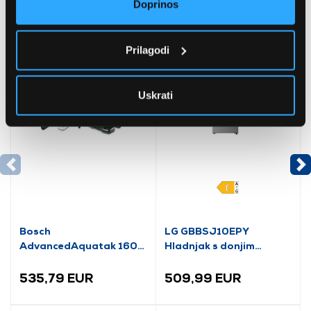
Doprinos
Preporučujemo za vas
Prilagodi
Uskrati
Bosch
LG GBBSJ10EPY
AdvancedAquatak 160
Hladnjak s donjim
visokotlačni perač
zamrzivačem
(06008A7800)
535,79 EUR
509,99 EUR