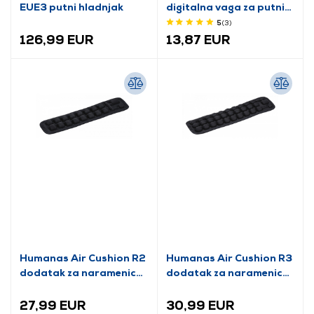
EUE3 putni hladnjak
digitalna vaga za putni
kovčeg
5
(3
)
126,99 EUR
13,87 EUR
Humanas Air Cushion R2
Humanas Air Cushion R3
dodatak za naramenicu
dodatak za naramenicu
s zračnim jastukom,
sa zračnim jastukom,
veličina M (HS2882)
veličina L (HS2884)
27,99 EUR
30,99 EUR