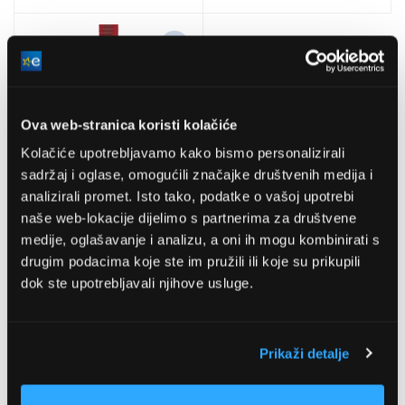
Ova web-stranica koristi kolačiće
Kolačiće upotrebljavamo kako bismo personalizirali
sadržaj i oglase, omogućili značajke društvenih medija i
analizirali promet. Isto tako, podatke o vašoj upotrebi
naše web-lokacije dijelimo s partnerima za društvene
medije, oglašavanje i analizu, a oni ih mogu kombinirati s
drugim podacima koje ste im pružili ili koje su prikupili
Samsonite 121311-1726
dok ste upotrebljavali njihove usluge.
Traka za kofer, 38 mm,
crvena
6,78 EUR
Prikaži detalje