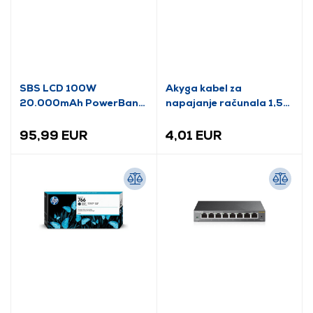
SBS LCD 100W
Akyga kabel za
20.000mAh PowerBank
napajanje računala 1,5
(TTBB20000LCPDD100)
m AK-PC-01C
95,99 EUR
4,01 EUR