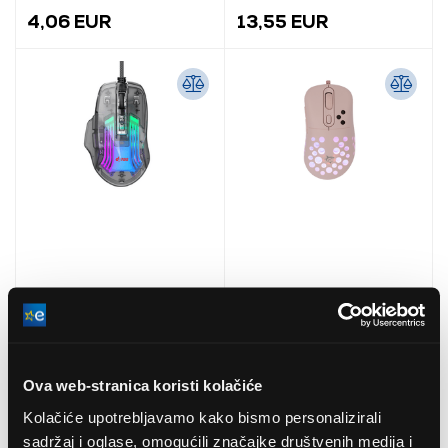
4,06 EUR
13,55 EUR
Dyras GS-MOU1011BK
White Shark AZRAEL-P
Gaming miš
Gamer miš, ružičasti
(GM-5013P)
Ova web-stranica koristi kolačiće
11,65 EUR
21,40 EUR
Kolačiće upotrebljavamo kako bismo personalizirali
sadržaj i oglase, omogućili značajke društvenih medija i