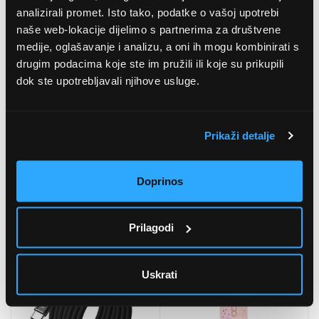
analizirali promet. Isto tako, podatke o vašoj upotrebi
naše web-lokacije dijelimo s partnerima za društvene
medije, oglašavanje i analizu, a oni ih mogu kombinirati s
drugim podacima koje ste im pružili ili koje su prikupili
dok ste upotrebljavali njihove usluge.
Prikaži detalje
Doprinos
Roline 11.04.5522 DVI -
Spirit of Gamer Neon
HDMI pretvarački kabel,
Bluetooth kontroler
2 m
(SOG-BTGX12)
5
(1
)
Prilagodi
13,00 EUR
43,99 EUR
Uskrati