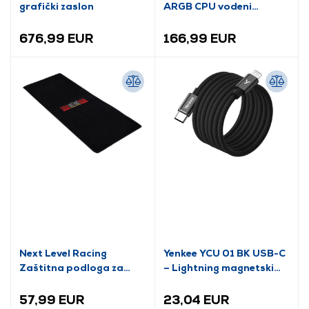
grafički zaslon
ARGB CPU vodeni
hladnjak
676,99 EUR
166,99 EUR
Next Level Racing
Yenkee YCU 01 BK USB-C
Zaštitna podloga za
– Lightning magnetski
pod, stalak za simulator
kabel, crni
i kokpit ispod NLR-A005
57,99 EUR
23,04 EUR