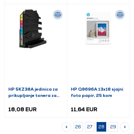
HP 5KZ38A jedinica za
HP Q8696A 13x18 sjajni
prikupljanje tonera za
foto papir, 25 kom
laserske pisače
18,08 EUR
11,64 EUR
«
26
27
28
29
»