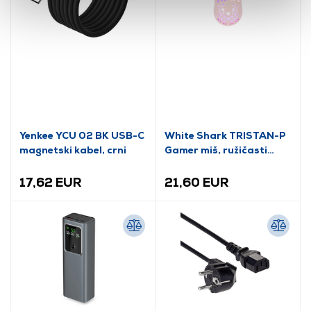
Yenkee YCU 02 BK USB-C
White Shark TRISTAN-P
magnetski kabel, crni
Gamer miš, ružičasti
(GM-9004P)
17,62 EUR
21,60 EUR