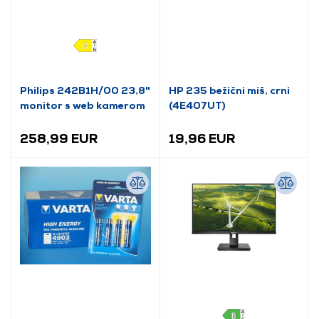
Philips 242B1H/00 23,8"
HP 235 bežični miš, crni
monitor s web kamerom
(4E407UT)
258,99 EUR
19,96 EUR