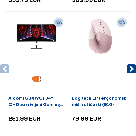
Xiaomi G34WQi 34"
Logitech Lift ergonomski
QHD zakrivljeni Gaming
miš, ružičasti (910-
monitor (ELA5454EU)
006478)
251,99 EUR
79,99 EUR