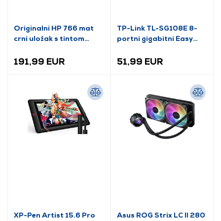
Originalni HP 766 mat
TP-Link TL-SG108E 8-
crni uložak s tintom
portni gigabitni Easy
(P2V92A)
Smart Switch
191,99 EUR
51,99 EUR
XP-Pen Artist 15.6 Pro
Asus ROG Strix LC II 280