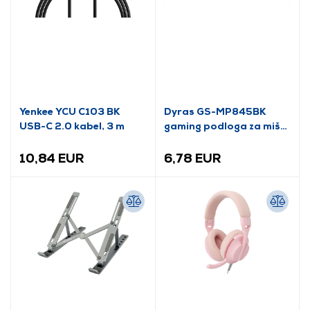
Yenkee YCU C103 BK
Dyras GS-MP845BK
USB-C 2.0 kabel, 3 m
gaming podloga za miša,
XXL
10,84 EUR
6,78 EUR