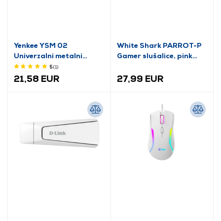
Yenkee YSM 02
White Shark PARROT-P
Univerzalni metalni
Gamer slušalice, pink
stalak za notebook
(WS GH-2440P)
5
(1
)
21,58 EUR
27,99 EUR