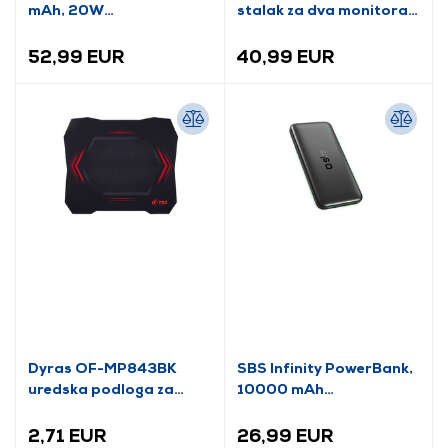
mAh, 20W
stalak za dva monitora,
(TTBB10000TCPD20K)
17-32"
52,99 EUR
40,99 EUR
Dyras OF-MP843BK
SBS Infinity PowerBank,
uredska podloga za
10000 mAh
miša
(TTBB10000PO4K)
2,71 EUR
26,99 EUR