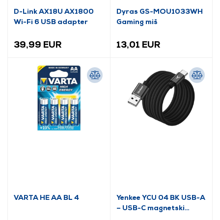
D-Link AX18U AX1800
Dyras GS-MOU1033WH
Wi-Fi 6 USB adapter
Gaming miš
39,99 EUR
13,01 EUR
VARTA HE AA BL 4
Yenkee YCU 04 BK USB-A
– USB-C magnetski
kabel, crni