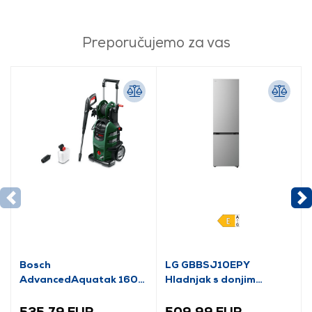
Preporučujemo za vas
Bosch
LG GBBSJ10EPY
AdvancedAquatak 160
Hladnjak s donjim
visokotlačni perač
zamrzivačem
(06008A7800)
535,79 EUR
509,99 EUR