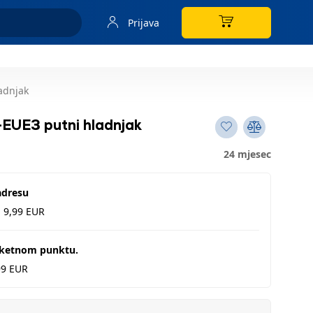
Prijava
adnjak
UE3 putni hladnjak
24 mjesec
adresu
d 9,99 EUR
aketnom punktu.
99 EUR