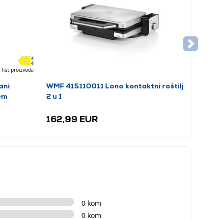
 list proizvoda
ani
WMF 415110011 Lono kontaktni roštilj
em
2 u 1
162,99 EUR
0 kom
0 kom