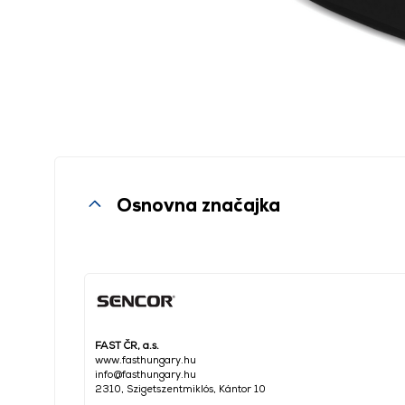
Osnovna značajka
FAST ČR, a.s.
www.fasthungary.hu
info@fasthungary.hu
2310, Szigetszentmiklós, Kántor 10