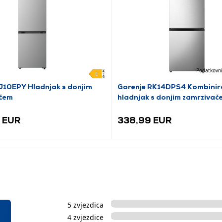
Podatkovni
10EPY Hladnjak s donjim
Gorenje RK14DPS4 Kombinir
čem
hladnjak s donjim zamrzivač
 EUR
338,99 EUR
5 zvjezdica
4 zvjezdice