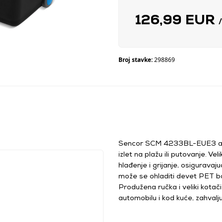
126,99 EUR
Broj stavke:
298869
Sencor SCM 4233BL-EUE3 auto
izlet na plažu ili putovanje. Ve
hlađenje i grijanje, osigurav
može se ohladiti devet PET boc
Produžena ručka i veliki kotač
automobilu i kod kuće, zahvalju