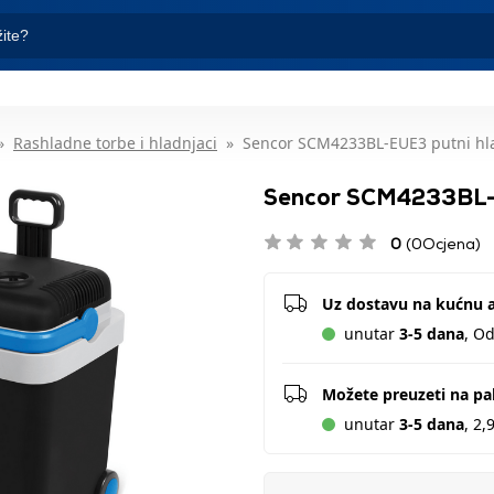
Rashladne torbe i hladnjaci
Sencor SCM4233BL-EUE3 putni hl
Sencor SCM4233BL-E
0
(0Ocjena)
Uz dostavu na kućnu 
unutar
3-5 dana
, O
Možete preuzeti na p
unutar
3-5 dana
, 2,