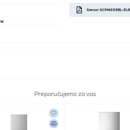
Sencor SCM4233BL-EUE3 k
va
Preporučujemo za vas