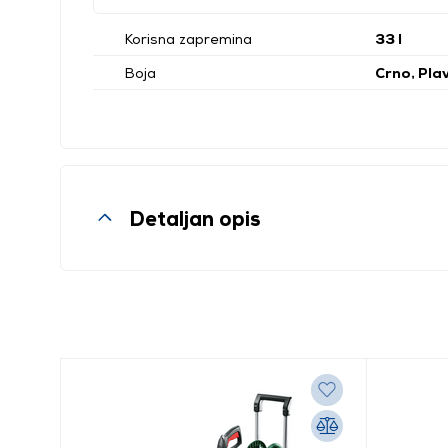
Korisna zapremina
33 l
Boja
Crno, Pla
Detaljan opis