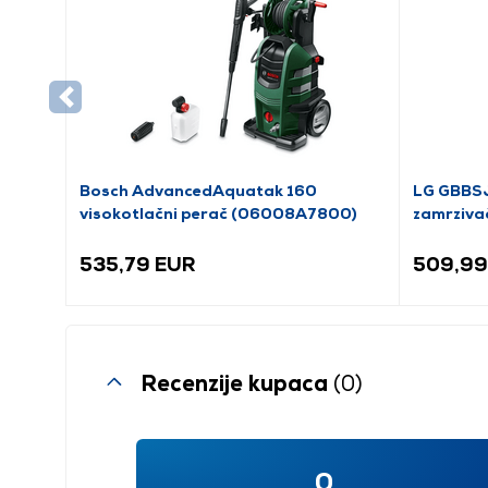
Bosch AdvancedAquatak 160
LG GBBSJ
visokotlačni perač (06008A7800)
zamrziva
535,79 EUR
509,99
Recenzije kupaca
(0)
0