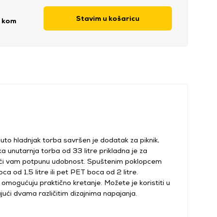
Stavim u košaricu
/ kom
 hladnjak torba savršen je dodatak za piknik,
lika unutarnja torba od 33 litre prikladna je za
ajući vam potpunu udobnost. Spuštenim poklopcem
a od 1,5 litre ili pet PET boca od 2 litre.
i omogućuju praktično kretanje. Možete je koristiti u
jući dvama različitim dizajnima napajanja.