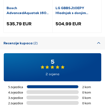
Bosch
LG GBBSJ10EPY
AdvancedAquatak 160
Hladnjak s donjim
visokotlačni perač
zamrzivačem
(06008A7800)
535,79 EUR
504,99 EUR
Recenzije kupaca
(2)
5
2 ocjena
5 zvjezdica
2 kom
4 zvjezdice
0 kom
3 zvjezdice
0 kom
2 zvjezdice
0 kom