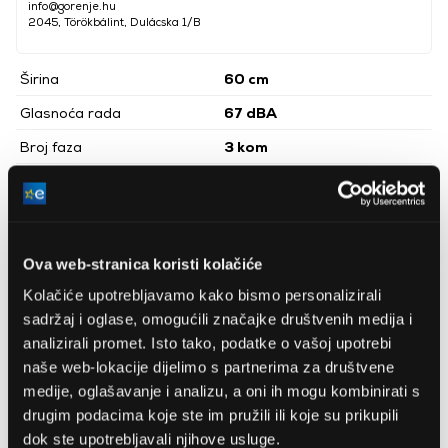
info@gorenje.hu
2045, Törökbálint, Dulácska 1/B
Širina
60 cm
Glasnoća rada
67 dBA
Broj faza
3 kom
Maksimalne snage isporuke
3
350 m
/h
zraka
Promjer izlazne cijevi
15 cm
Ova web-stranica koristi kolačiće
Energetski razred
C
Kolačiće upotrebljavamo kako bismo personalizirali
Broj motora
1 kom
sadržaj i oglase, omogućili značajke društvenih medija i
Snaga
110 W
analizirali promet. Isto tako, podatke o vašoj upotrebi
naše web-lokacije dijelimo s partnerima za društvene
Teleskopski ekstraktor
Vrsta
pare
medije, oglašavanje i analizu, a oni ih mogu kombinirati s
drugim podacima koje ste im pružili ili koje su prikupili
Boja
Bijela
dok ste upotrebljavali njihove usluge.