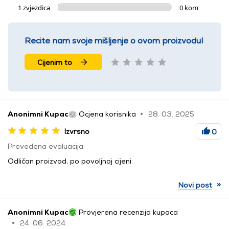
1 zvjezdica
0 kom
Recite nam svoje mišljenje o ovom proizvodu!
Cijenim to
Anonimni Kupac
Ocjena korisnika
28. 03. 2025.
Izvrsno
0
Prevedena evaluacija
Odličan proizvod, po povoljnoj cijeni.
»
Novi post
Anonimni Kupac
Provjerena recenzija kupaca
24. 06. 2024.