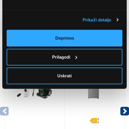
Visina
30,6 cm
Dubina
17 cm
Prikaži detalje
Detaljan opis
Doprinos
Preporučujemo za vas
Prilagodi
Uskrati