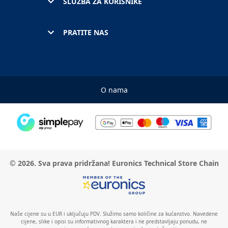
SLUŽBA ZA KORISNIKE
PRATITE NAS
O nama
© 2026. Sva prava pridržana! Euronics Technical Store Chain
Naše cijene su u EUR i uključuju PDV. Služimo samo količine za kućanstvo. Navedene
cijene, slike i opisi su informativnog karaktera i ne predstavljaju ponudu, ne