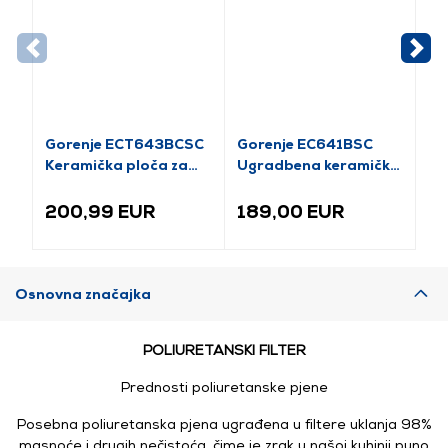
Gorenje ECT643BCSC
Gorenje EC641BSC
Go
Keramička ploča za
Ugradbena keramička
Ug
kuhanje
ploča
in
200,99 EUR
189,00 EUR
2
Osnovna značajka
POLIURETANSKI FILTER
Prednosti poliuretanske pjene
Posebna poliuretanska pjena ugrađena u filtere uklanja 98%
masnoće i drugih nečistoća, čime je zrak u našoj kuhinji puno