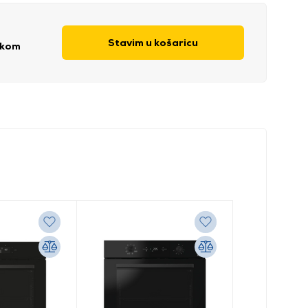
Stavim u košaricu
 kom