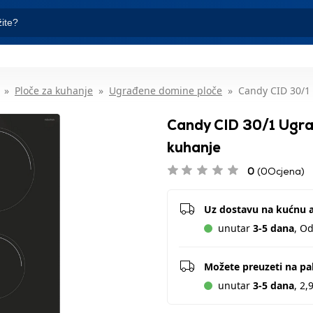
Ploče za kuhanje
Ugrađene domine ploče
Candy CID 30/1
Candy CID 30/1 Ugra
kuhanje
0
(0Ocjena)
Uz dostavu na kućnu 
unutar
3-5 dana
, O
Možete preuzeti na p
unutar
3-5 dana
, 2,