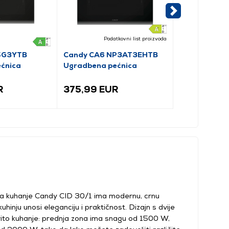
Podatkovni list proizvoda
5G3YTB
Candy CA6 NP3AT3EHTB
Candy FIDCP
ćnica
Ugradbena pećnica
Ugradbena p
R
375,99 EUR
268,99 E
za kuhanje Candy CID 30/1 ima modernu, crnu
uhinju unosi eleganciju i praktičnost. Dizajn s dvije
vito kuhanje: prednja zona ima snagu od 1500 W,