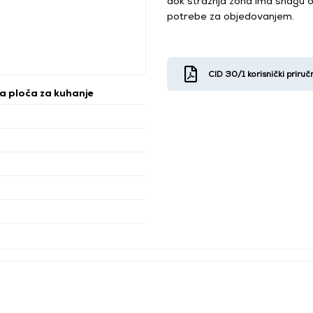
dok stražnja zona ima snagu o
potrebe za objedovanjem.
CID 30/1 korisnički priruč
ka ploča za kuhanje