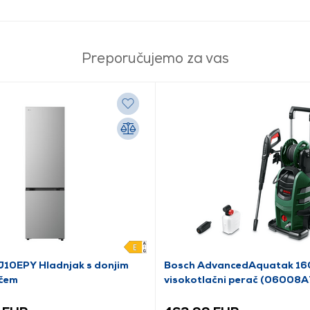
Preporučujemo za vas
10EPY Hladnjak s donjim
Bosch AdvancedAquatak 16
čem
visokotlačni perač (06008