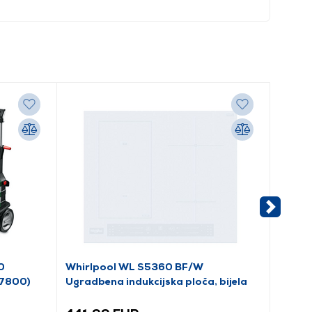
0
Whirlpool WL S5360 BF/W
Candy
A7800)
Ugradbena indukcijska ploča, bijela
perili