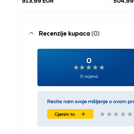
913,99 EUR
504,99
Recenzije kupaca
(0)
0
0 ocjena
Recite nam svoje mišljenje o ovom pr
Cijenim to