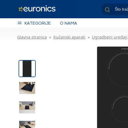
KATEGORIJE
O NAMA
Glavna stranica
Kućanski aparati
Ugradbeni uređaji