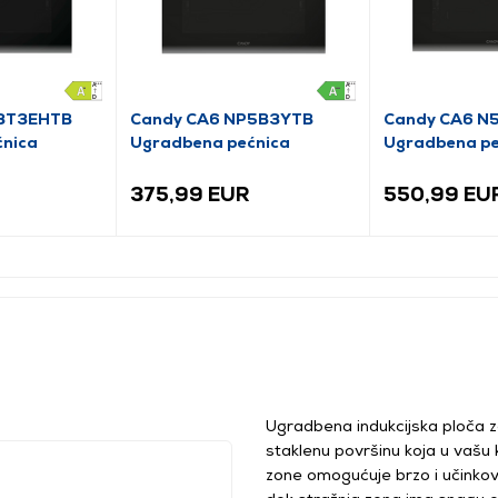
P3T3EHTB
Candy CA6 NP5B3YTB
Candy CA6 N
ćnica
Ugradbena pećnica
Ugradbena pe
375,99 EUR
550,99 EU
Ugradbena indukcijska ploča 
staklenu površinu koja u vašu k
zone omogućuje brzo i učinko