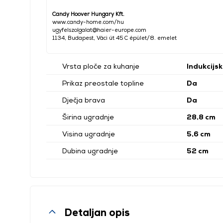
Candy Hoover Hungary Kft.
www.candy-home.com/hu
ugyfelszolgalat@haier-europe.com
1134, Budapest, Váci út 45 C épület/8. emelet
Vrsta ploče za kuhanje
Indukcijs
Prikaz preostale topline
Da
Dječja brava
Da
Širina ugradnje
28,8 cm
Visina ugradnje
5,6 cm
Dubina ugradnje
52 cm
Detaljan opis