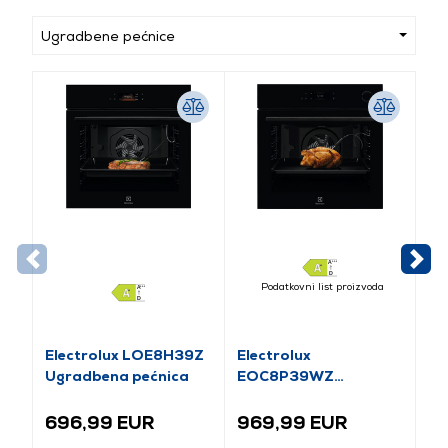
Ugradbene pećnice
Podatkovni list proizvoda
Electrolux LOE8H39Z
Electrolux
El
Ugradbena pećnica
EOC8P39WZ
E
Ugradbena parna
Ug
pećnica
pe
696,99 EUR
969,99 EUR
8