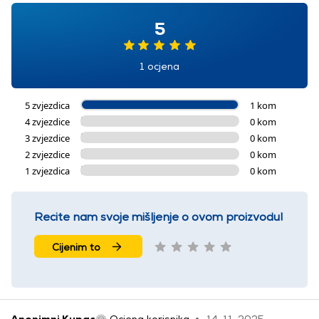
5
1 ocjena
5 zvjezdica
1 kom
4 zvjezdice
0 kom
3 zvjezdice
0 kom
2 zvjezdice
0 kom
1 zvjezdica
0 kom
Recite nam svoje mišljenje o ovom proizvodu!
Cijenim to
Anonimni Kupac
Ocjena korisnika
14. 11. 2025.