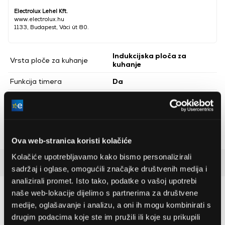
Electrolux Lehel Kft.
www.electrolux.hu
1133, Budapest, Váci út 80.
Indukcijska ploča za
Vrsta ploče za kuhanje
kuhanje
Funkcija timera
Da
Broj zona za kuhanje
2 kom
Prikaz preostale topline
Da
Dječja brava
Da
Ova web-stranica koristi kolačiće
Kolačiće upotrebljavamo kako bismo personalizirali
Detaljan opis
sadržaj i oglase, omogućili značajke društvenih medija i
analizirali promet. Isto tako, podatke o vašoj upotrebi
naše web-lokacije dijelimo s partnerima za društvene
Preporučujemo za vas
medije, oglašavanje i analizu, a oni ih mogu kombinirati s
drugim podacima koje ste im pružili ili koje su prikupili