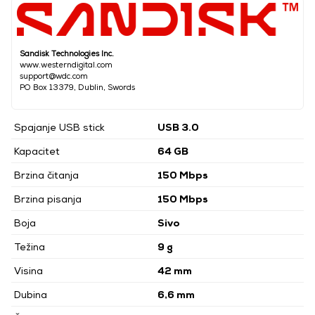
Sandisk Technologies Inc.
www.westerndigital.com
support@wdc.com
PO Box 13379, Dublin, Swords
Spajanje USB stick
USB 3.0
Kapacitet
64 GB
Brzina čitanja
150 Mbps
Brzina pisanja
150 Mbps
Boja
Sivo
Težina
9 g
Visina
42 mm
Dubina
6,6 mm