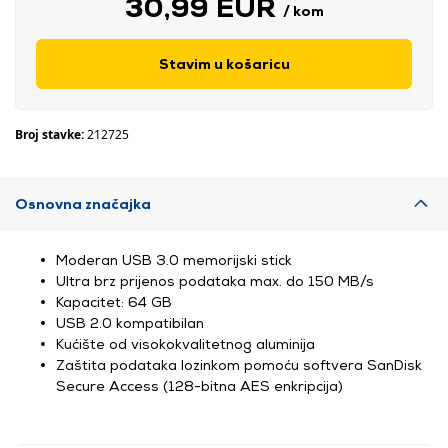
30,99 EUR
/ kom
Stavim u košaricu
Broj stavke:
212725
Osnovna značajka
Moderan USB 3.0 memorijski stick
Ultra brz prijenos podataka max. do 150 MB/s
Kapacitet: 64 GB
USB 2.0 kompatibilan
Kućište od visokokvalitetnog aluminija
Zaštita podataka lozinkom pomoću softvera SanDisk
Secure Access (128-bitna AES enkripcija)