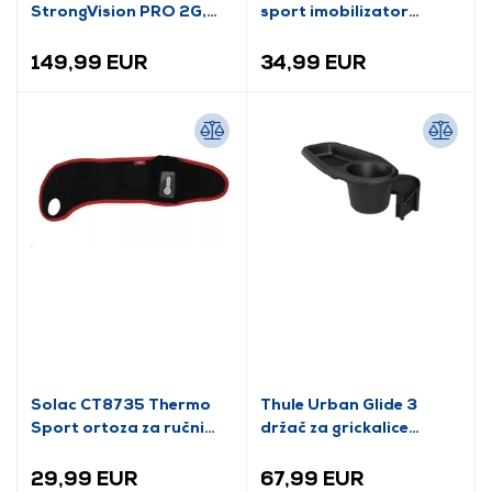
StrongVision PRO 2G,
sport imobilizator
fotozamka/kamera za
ramenog zgloba
divlje životinje za
149,99 EUR
34,99 EUR
EMAIL/MMS
Solac CT8735 Thermo
Thule Urban Glide 3
Sport ortoza za ručni
držač za grickalice
zglob
(20110766)
29,99 EUR
67,99 EUR