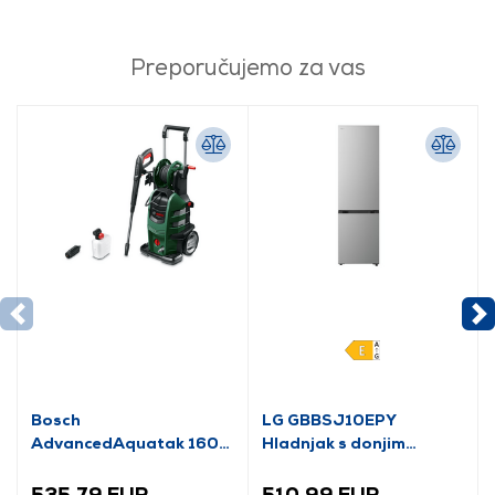
Preporučujemo za vas
Bosch
LG GBBSJ10EPY
AdvancedAquatak 160
Hladnjak s donjim
visokotlačni perač
zamrzivačem
(06008A7800)
535,79 EUR
510,99 EUR