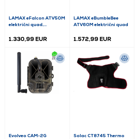
LAMAX eFalcon ATV50M
LAMAX eBumbleBee
električni quad,
ATV60M električni quad
narančaste boje
1.330,99 EUR
1.572,99 EUR
Evolveo CAM-2G
Solac CT8745 Thermo