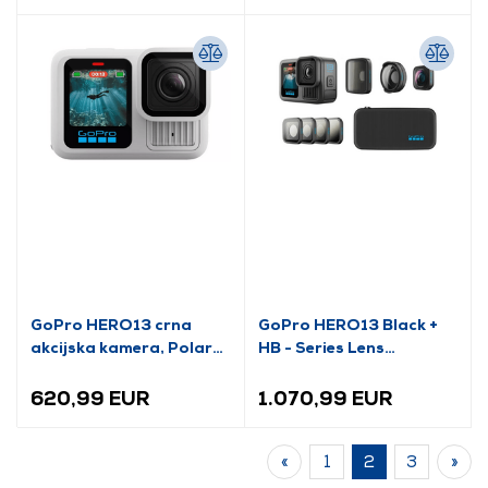
GoPro HERO13 crna
GoPro HERO13 Black +
akcijska kamera, Polar
HB - Series Lens
White (CHDHX-132-RW)
Collection Akcijska
kamera (CHDRB-132-
620,99 EUR
1.070,99 EUR
RW)
«
1
2
3
»