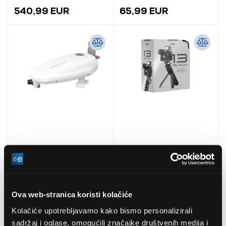
540,99 EUR
65,99 EUR
Sublue Teen Plutajući za
GoPro HERO13 Black
električni Vodeni Skuter
Creator Edition (CHDFB-
(SUB062)
131-EU)
Ova web-stranica koristi kolačiće
53,99 EUR
740,99 EUR
Kolačiće upotrebljavamo kako bismo personalizirali
sadržaj i oglase, omogućili značajke društvenih medija i