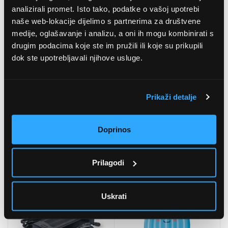
analizirali promet. Isto tako, podatke o vašoj upotrebi
naše web-lokacije dijelimo s partnerima za društvene
medije, oglašavanje i analizu, a oni ih mogu kombinirati s
drugim podacima koje ste im pružili ili koje su prikupili
dok ste upotrebljavali njihove usluge.
Prikaži detalje
Doprinos
LAMAX W10.2 akcijska
Sublue Teen SUP
kamera
konverter s jednim
(WAMW102NNBA)
motorom (SUB098)
5
(1
)
Prilagodi
211,99 EUR
220,82 EUR
Uskrati