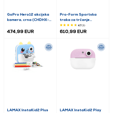
GoPro Hero12 akcijska
Pro-Form Sportska
kamera, crna (CHDHX-
traka za trčanje
121-RW)
(PFTL38825-INT)
4.7
(3
)
474,99 EUR
610,99 EUR
LAMAX InstaKid2 Plus
LAMAX InstaKid2 Play