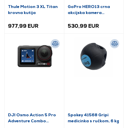
Thule Motion 3 XL Titan
GoPro HERO13 crna
krovna kutija
akcijska kamera
(CHDHX-131-RW)
977,99 EUR
530,99 EUR
DJI Osmo Action 5 Pro
Spokey 41568 Gripi
Adventure Combo
medicinka s ručkom, 6 kg
kamera