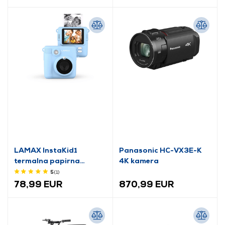
LAMAX InstaKid1
Panasonic HC-VX3E-K
termalna papirna
4K kamera
kamera, plava
5
(1
)
(LXKCMIK1NNNLA)
78,99 EUR
870,99 EUR