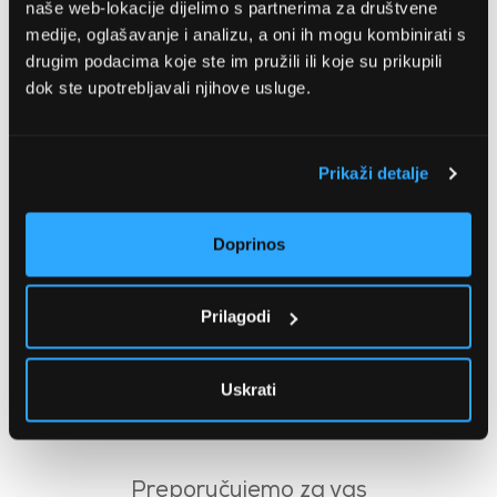
naše web-lokacije dijelimo s partnerima za društvene
medije, oglašavanje i analizu, a oni ih mogu kombinirati s
drugim podacima koje ste im pružili ili koje su prikupili
dok ste upotrebljavali njihove usluge.
Prikaži detalje
Doprinos
Ooni lopata za pizzu 16
Ooni Premium blok
inča (UU-P0B000)
plaljenja (UU-P08500)
5
(1
)
Prilagodi
98,99 EUR
15,85 EUR
Uskrati
«
1
2
»
Preporučujemo za vas