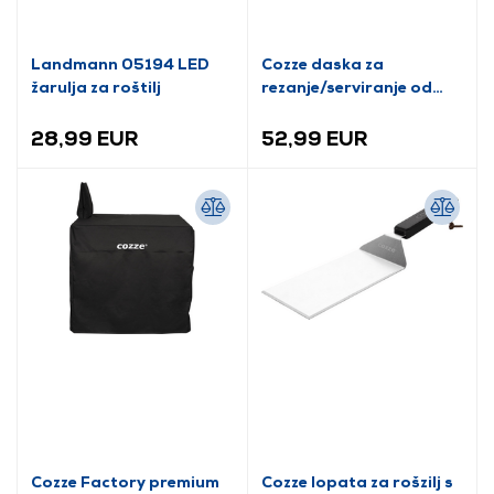
Landmann 05194 LED
Cozze daska za
žarulja za roštilj
rezanje/serviranje od
bambusa (90317)
28,99 EUR
52,99 EUR
Cozze Factory premium
Cozze lopata za rošzilj s