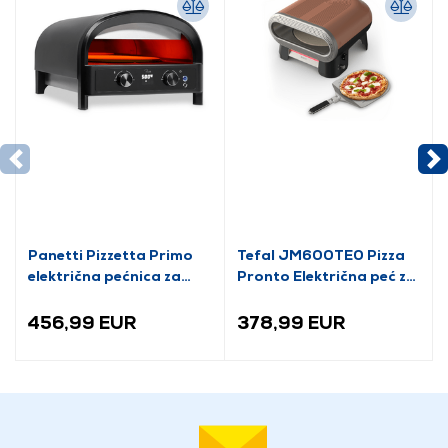
Panetti Pizzetta Primo
Tefal JM600TE0 Pizza
električna pećnica za
Pronto Električna peć za
pizzu
pizzu, smeđa
456,99 EUR
378,99 EUR