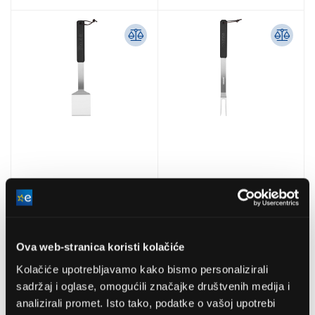
Cozze lopatica za roštilj
Cozze roštilj vilica za
s plastičnom drškom
meso s plastičnom
(90303)
drškom (90304)
Ova web-stranica koristi kolačiće
22,56 EUR
17,19 EUR
Kolačiće upotrebljavamo kako bismo personalizirali
sadržaj i oglase, omogućili značajke društvenih medija i
analizirali promet. Isto tako, podatke o vašoj upotrebi