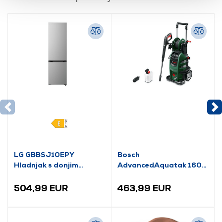
LG GBBSJ10EPY
Bosch
Hladnjak s donjim
AdvancedAquatak 160
zamrzivačem
visokotlačni perač
(06008A7800)
504,99 EUR
463,99 EUR