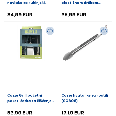
navlaka za kuhinjski
plastičnom drškom
modul (90384)
(90309)
84,99 EUR
25,99 EUR
Cozze Grill početni
Cozze hvataljke za roštilj
paket: četka za čišćenje,
(90306)
lopatica, rukavice,
pinceta (90310)
52,99 EUR
17,19 EUR