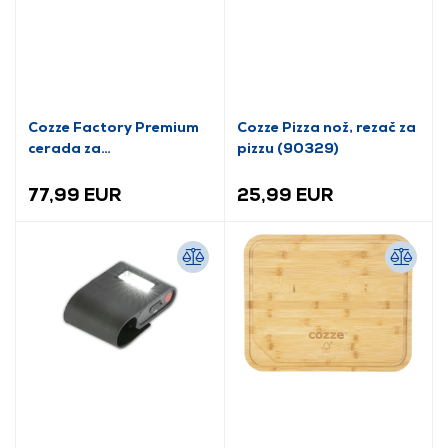
Cozze Factory Premium
Cozze Pizza nož, rezač za
cerada za
pizzu (90329)
roštilj/plancha (90388)
77,99 EUR
25,99 EUR