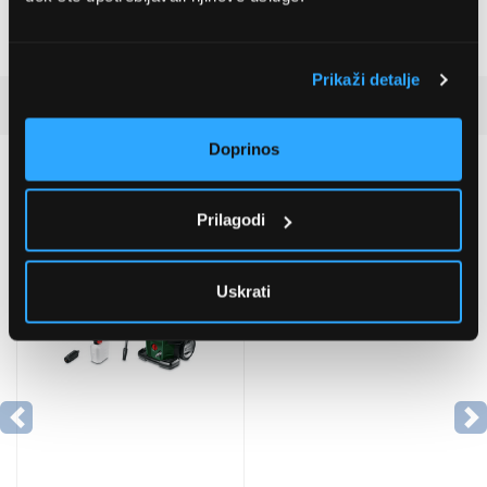
Visina
118 cm
Dubina
45,4 cm
Prikaži detalje
Detaljan opis
Doprinos
Preporučujemo za vas
Prilagodi
Uskrati