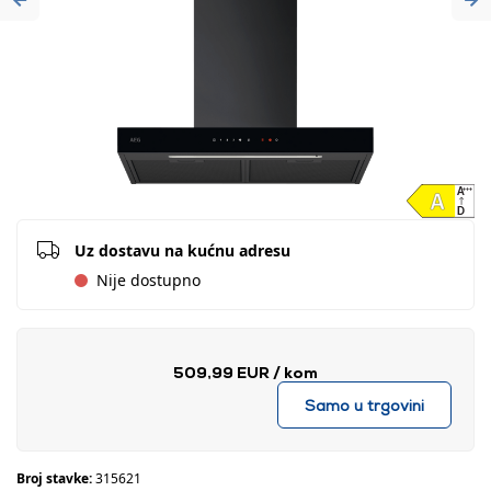
Previous
Ne
Uz dostavu na kućnu adresu
Nije dostupno
509,99 EUR
/ kom
Samo u trgovini
Broj stavke:
315621