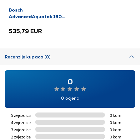
Bosch
AdvancedAquatak 160
visokotlačni perač
(06008A7800)
535,79 EUR
Recenzije kupaca
(0)
0
0 ocjena
5 zvjezdica
0 kom
4 zvjezdice
0 kom
3 zvjezdice
0 kom
2 zvjezdice
0 kom