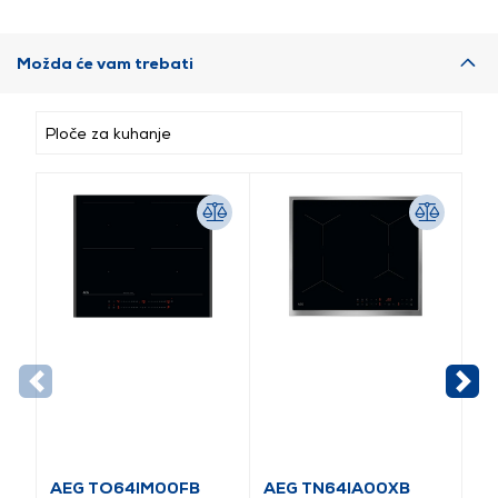
Možda će vam trebati
Ploče za kuhanje
AEG TO64IM00FB
AEG TN64IA00XB
AE