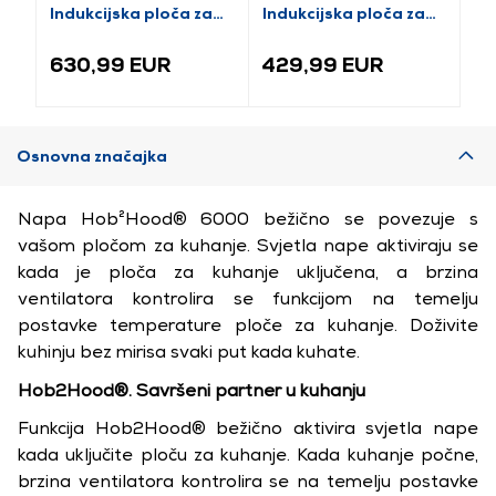
Indukcijska ploča za
Indukcijska ploča za
In
kuhanje
kuhanje
ku
630,99 EUR
429,99 EUR
5
Osnovna značajka
Napa Hob²Hood® 6000 bežično se povezuje s
vašom pločom za kuhanje. Svjetla nape aktiviraju se
kada je ploča za kuhanje uključena, a brzina
ventilatora kontrolira se funkcijom na temelju
postavke temperature ploče za kuhanje. Doživite
kuhinju bez mirisa svaki put kada kuhate.
Hob2Hood®. Savršeni partner u kuhanju
Funkcija Hob2Hood® bežično aktivira svjetla nape
kada uključite ploču za kuhanje. Kada kuhanje počne,
brzina ventilatora kontrolira se na temelju postavke