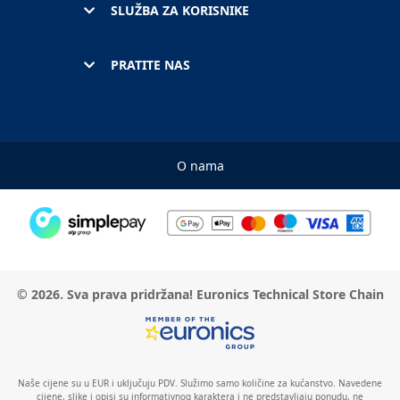
SLUŽBA ZA KORISNIKE
PRATITE NAS
O nama
© 2026. Sva prava pridržana! Euronics Technical Store Chain
Naše cijene su u EUR i uključuju PDV. Služimo samo količine za kućanstvo. Navedene
cijene, slike i opisi su informativnog karaktera i ne predstavljaju ponudu, ne