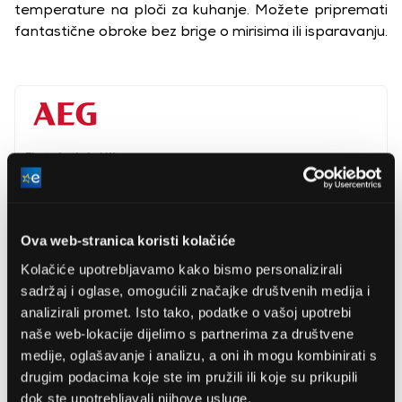
temperature na ploči za kuhanje. Možete pripremati
fantastične obroke bez brige o mirisima ili isparavanju.
Electrolux Lehel Kft.
www.aeg.hu
1133, Budapest, Váci út 80.
Širina
59,8 cm
Ova web-stranica koristi kolačiće
Maksimalne snage isporuke
Kolačiće upotrebljavamo kako bismo personalizirali
3
730 m
/h
zraka
sadržaj i oglase, omogućili značajke društvenih medija i
analizirali promet. Isto tako, podatke o vašoj upotrebi
Promjer izlazne cijevi
15 cm
naše web-lokacije dijelimo s partnerima za društvene
Energetski razred
A
medije, oglašavanje i analizu, a oni ih mogu kombinirati s
Broj motora
1 kom
drugim podacima koje ste im pružili ili koje su prikupili
dok ste upotrebljavali njihove usluge.